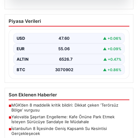
05.08.2026
Yalova’da Şaşırtan Engelleme: Kafe
Piyasa Verileri
Önüne Park Etmek İsteyen Sürücüye
Sandalye ile Müdahale
USD
47.60
▲ +0.06%
Yalova'da yaşanan sıra dışı bir olay, gündeme damgasını
vurdu. Adnan Menderes Mahallesi Ufuk Sokak'ta…
EUR
55.06
▲ +0.09%
ALTIN
6526.7
▲ +0.47%
BTC
3070902
▲ +0.86%
Son Eklenen Haberler
MGK’den 8 maddelik kritik bildiri: Dikkat çeken ‘Terörsüz
■
Bölge’ vurgusu
Yalova’da Şaşırtan Engelleme: Kafe Önüne Park Etmek
■
İsteyen Sürücüye Sandalye ile Müdahale
İstanbul’un 8 İlçesinde Geniş Kapsamlı Su Kesintisi
■
Gerçekleşecek