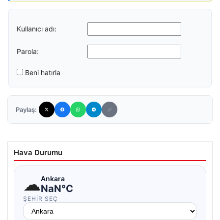
Kullanıcı adı:
Parola:
Beni hatırla
Paylaş:
Hava Durumu
☁
Ankara
NaN°C
ŞEHIR SEÇ