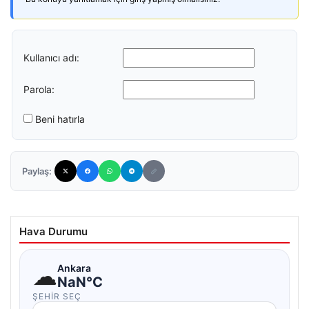
Kullanıcı adı:
Parola:
Beni hatırla
Paylaş:
Hava Durumu
☁
Ankara
NaN°C
ŞEHIR SEÇ