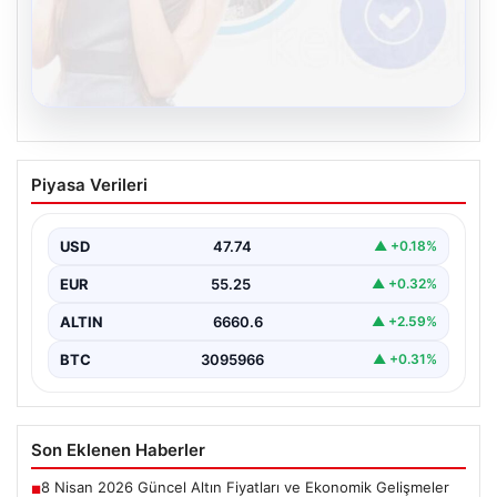
08.08.2026
Kelebek sohbet platformu İle Çevrim içi
Piyasa Verileri
İletişimin Seviyeli Adresi Ve Muhabbet
Deneyimi
USD
47.74
▲ +0.18%
İnternet ortamında insanların seviyeli bir şekilde irtibat
kurması ciddi bir değer taşımaktadır. Günümüzde
EUR
55.25
▲ +0.32%
çeşitli…
ALTIN
6660.6
▲ +2.59%
BTC
3095966
▲ +0.31%
Son Eklenen Haberler
8 Nisan 2026 Güncel Altın Fiyatları ve Ekonomik Gelişmeler
■