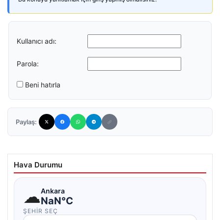
Kullanıcı adı:
Parola:
Beni hatırla
Paylaş:
Hava Durumu
☁
Ankara
NaN°C
ŞEHIR SEÇ