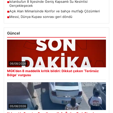
İstanbul’un 8 İlçesinde Geniş Kapsamlı Su Kesintisi
■
Gerçekleşecek
Açık Alan Mimarisinde Konfor ve bahçe mutfağı Çözümleri
■
Messi, Dünya Kupası sonrası geri döndü
■
Güncel
06/08/2026
MGK’den 8 maddelik kritik bildiri: Dikkat çeken ‘Terörsüz
Bölge’ vurgusu
05/08/2026