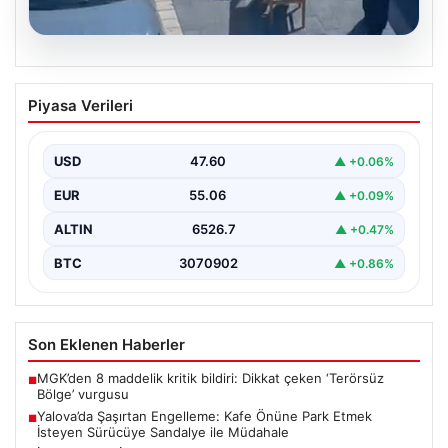
05.08.2026
Yalova’da Şaşırtan Engelleme: Kafe
Piyasa Verileri
Önüne Park Etmek İsteyen Sürücüye
Sandalye ile Müdahale
USD
47.60
▲ +0.06%
Yalova'da yaşanan sıra dışı bir olay, gündeme damgasını
vurdu. Adnan Menderes Mahallesi Ufuk Sokak'ta…
EUR
55.06
▲ +0.09%
ALTIN
6526.7
▲ +0.47%
BTC
3070902
▲ +0.86%
Son Eklenen Haberler
MGK’den 8 maddelik kritik bildiri: Dikkat çeken ‘Terörsüz
■
Bölge’ vurgusu
Yalova’da Şaşırtan Engelleme: Kafe Önüne Park Etmek
■
İsteyen Sürücüye Sandalye ile Müdahale