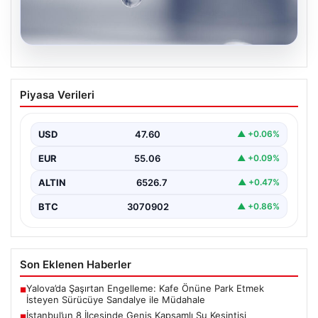
04.08.2026
İstanbul’un 8 İlçesinde Geniş Kapsamlı
Piyasa Verileri
Su Kesintisi Gerçekleşecek
İstanbul Su ve Kanalizasyon İdaresi (İSKİ), 5 Ağustos'ta
önemli altyapı yenileme çalışmaları kapsamında şehrin…
USD
47.60
▲ +0.06%
EUR
55.06
▲ +0.09%
ALTIN
6526.7
▲ +0.47%
BTC
3070902
▲ +0.86%
Son Eklenen Haberler
Yalova’da Şaşırtan Engelleme: Kafe Önüne Park Etmek
■
İsteyen Sürücüye Sandalye ile Müdahale
İstanbul’un 8 İlçesinde Geniş Kapsamlı Su Kesintisi
■