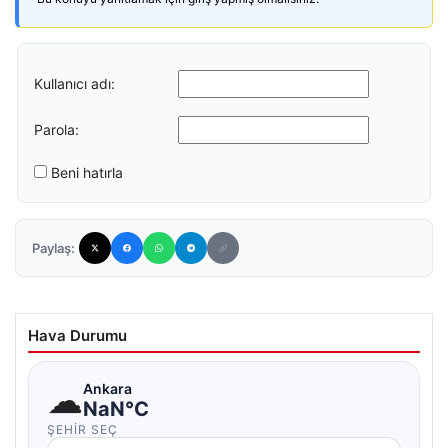
Kullanıcı adı:
Parola:
Beni hatırla
Paylaş:
Hava Durumu
☁
Ankara
NaN°C
ŞEHIR SEÇ