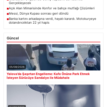
Gerçekleşecek
Açık Alan Mimarisinde Konfor ve bahçe mutfağı Çözümleri
■
Messi, Dünya Kupası sonrası geri döndü
■
Banka kartını arkadaşına verdi, hayatı karardı. Motokuryeye
■
dolandırıcılıktan 22 yıl hapis
Güncel
05/08/2026
Yalova’da Şaşırtan Engelleme: Kafe Önüne Park Etmek
İsteyen Sürücüye Sandalye ile Müdahale