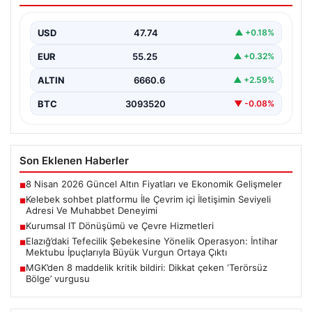
Deneyimi
USD
47.74
▲ +0.18%
İnternet ortamında insanların seviyeli bir şekilde irtibat
kurması ciddi bir değer taşımaktadır. Günümüzde
EUR
55.25
▲ +0.32%
çeşitli…
ALTIN
6660.6
▲ +2.59%
BTC
3093520
▼ -0.08%
Son Eklenen Haberler
8 Nisan 2026 Güncel Altın Fiyatları ve Ekonomik Gelişmeler
■
Kelebek sohbet platformu İle Çevrim içi İletişimin Seviyeli
■
Adresi Ve Muhabbet Deneyimi
Kurumsal IT Dönüşümü ve Çevre Hizmetleri
■
Elazığ’daki Tefecilik Şebekesine Yönelik Operasyon: İntihar
■
Mektubu İpuçlarıyla Büyük Vurgun Ortaya Çıktı
MGK’den 8 maddelik kritik bildiri: Dikkat çeken ‘Terörsüz
■
Bölge’ vurgusu