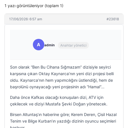
1 yazı görüntüleniyor (toplam 1)
17/06/2026: 6:57 am
#23618
A
admin
Anahtar yönetici
Son olarak “Ben Bu Cihana Sığmazam” dizisiyle seyirci
karşısına çıkan Oktay Kaynarca’nın yeni dizi projesi belli
oldu. Kaynarca’nın hem yapımcılığını üstlendiği, hem de
başrolünü oynayacağı yeni projesinin adı “Hamal”…
Daha önce Kafkas olacağı konuşulan dizi, ATV için
çekilecek ve diziyi Mustafa Şevki Doğan yönetecek.
Birsen Altuntaş’ın haberine göre; Kerem Deren, Çisil Hazal
Tenim ve Bilge Kurban’ın yazdığı dizinin oyuncu seçimleri
başlıyor.