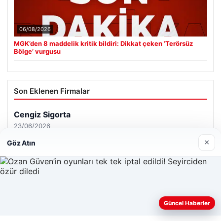
06/08/2026
MGK’den 8 maddelik kritik bildiri: Dikkat çeken ‘Terörsüz
Bölge’ vurgusu
Son Eklenen Firmalar
Cengiz Sigorta
23/06/2026
×
Göz Atın
Web sitemizi nasıl kullandığınızı daha iyi anlayabilmek,
Güncel Haberler
© 2026 Analiz Gazete – Güncel Haberler
deneyiminizi kişiselleştirmek ve geliştirmek amacıyla çerezler