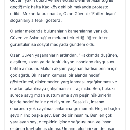
Güven, yakın dostu ve meslektaşı Mehmet Aslantuğ ile
geçtiğimiz hafta Kadıköy’deki bir mekanda protesto
edildi. Mekanda bulunanlar, Ozan Güven’e “Failler dışarı”
sloganlarıyla tepki gösterdi.
O anlar mekanda bulunanların kameralarına yansıdı.
Güven ve Aslantuğ’un mekanı terk ettiği öğrenilirken,
görüntüler ise sosyal medyada gündem oldu.
Ozan Güven yaşananların ardından, “Hakkımda düşünen,
eleştiren, kızan ya da tepki duyan insanların duygusunu
hafife almadım. Malum akşam yaşanan hadise benim için
çok ağırdı. Bir insanın kamusal bir alanda hedef
gösterilmesi, dinlenmeden yargılanması, aşağılanması ve
oradan çıkarılmaya çalışılması sınır aşımıdır. Ben, hukuki
sürece saygımdan sustum ama aynı peşin hükümlerin
içinde hedef haline getiriliyorum. Sessizlik, insanın
onurunun yok sayılması anlamına gelmemeli. Eleştiri başka
şeydir, linç başka şey. Ben de bir insanım. Beni en çok
yaralayan şey, o tepkinin içinde sağduyunun ve insani
ölçünün kaybolmuş olması. Umarım eleştirirken de insan