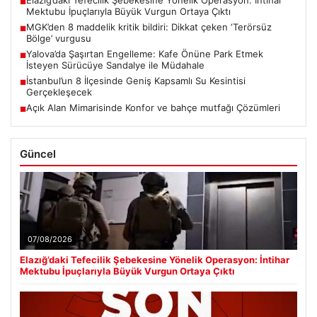
■
Mektubu İpuçlarıyla Büyük Vurgun Ortaya Çıktı
MGK’den 8 maddelik kritik bildiri: Dikkat çeken ‘Terörsüz
■
Bölge’ vurgusu
Yalova’da Şaşırtan Engelleme: Kafe Önüne Park Etmek
■
İsteyen Sürücüye Sandalye ile Müdahale
İstanbul’un 8 İlçesinde Geniş Kapsamlı Su Kesintisi
■
Gerçekleşecek
Açık Alan Mimarisinde Konfor ve bahçe mutfağı Çözümleri
■
Güncel
07/08/2026
Elazığ’daki Tefecilik Şebekesine Yönelik Operasyon: İntihar
Mektubu İpuçlarıyla Büyük Vurgun Ortaya Çıktı