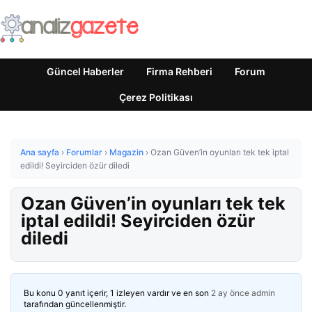
Güncel Haberler
Firma Rehberi
Forum
Çerez Politikası
Ana sayfa
›
Forumlar
›
Magazin
›
Ozan Güven’in oyunları tek tek iptal
edildi! Seyirciden özür diledi
Ozan Güven’in oyunları tek tek
iptal edildi! Seyirciden özür
diledi
Bu konu 0 yanıt içerir, 1 izleyen vardır ve en son
2 ay önce
admin
tarafından güncellenmiştir.