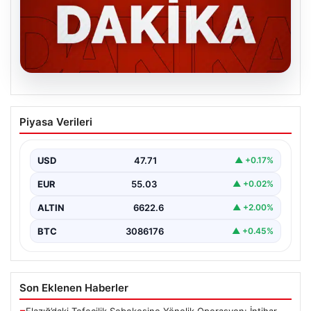
06.08.2026
MGK’den 8 maddelik kritik bildiri: Dikkat
Piyasa Verileri
çeken ‘Terörsüz Bölge’ vurgusu
USD
47.71
▲ +0.17%
EUR
55.03
▲ +0.02%
ALTIN
6622.6
▲ +2.00%
BTC
3086176
▲ +0.45%
Son Eklenen Haberler
Elazığ’daki Tefecilik Şebekesine Yönelik Operasyon: İntihar