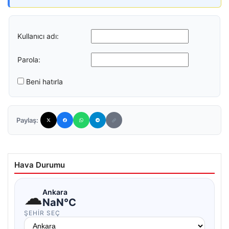
Kullanıcı adı:
Parola:
Beni hatırla
Paylaş:
Hava Durumu
☁
Ankara
NaN°C
ŞEHIR SEÇ