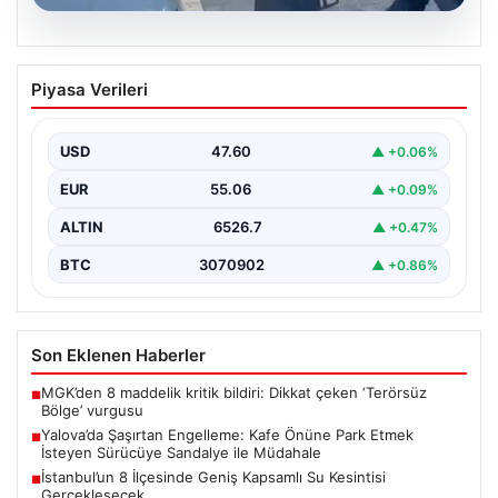
05.08.2026
Yalova’da Şaşırtan Engelleme: Kafe
Piyasa Verileri
Önüne Park Etmek İsteyen Sürücüye
Sandalye ile Müdahale
USD
47.60
▲ +0.06%
Yalova'da yaşanan sıra dışı bir olay, gündeme damgasını
vurdu. Adnan Menderes Mahallesi Ufuk Sokak'ta…
EUR
55.06
▲ +0.09%
ALTIN
6526.7
▲ +0.47%
BTC
3070902
▲ +0.86%
Son Eklenen Haberler
MGK’den 8 maddelik kritik bildiri: Dikkat çeken ‘Terörsüz
■
Bölge’ vurgusu
Yalova’da Şaşırtan Engelleme: Kafe Önüne Park Etmek
■
İsteyen Sürücüye Sandalye ile Müdahale
İstanbul’un 8 İlçesinde Geniş Kapsamlı Su Kesintisi
■
Gerçekleşecek