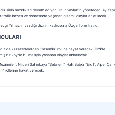
izisinin hazırlıkları devam ediyor. Onur Saylak’ın yöneteceği Ay Yapı
ir trafik kazası ve sonrasında yaşanan gizemli olaylar anlatılacak.
Sevgi Yılmaz’ın yazdığı dizinin kadrosuna Özge Törer katıldı.
NCULARI
 dizide kazazedelerden “Yasemin” rolüne hayat verecek. Dizide
lmiş bir köyde bulmasıyla yaşanan olaylar anlatılacak.
ezinniler”, Nilperi Şahinkaya “Şebnem”, Halil Babür “Erdil”, Alper Ça
n” rollerine hayat verecek.