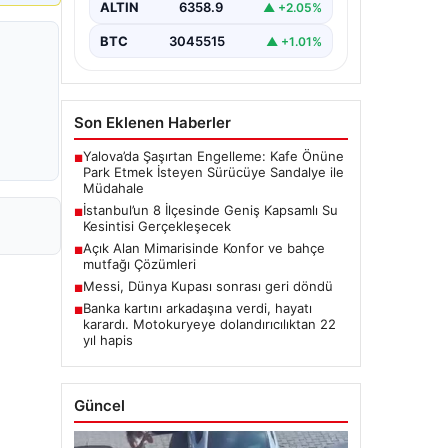
ALTIN
6358.9
▲ +2.05%
BTC
3045515
▲ +1.01%
Son Eklenen Haberler
Yalova’da Şaşırtan Engelleme: Kafe Önüne
■
Park Etmek İsteyen Sürücüye Sandalye ile
Müdahale
İstanbul’un 8 İlçesinde Geniş Kapsamlı Su
■
Kesintisi Gerçekleşecek
Açık Alan Mimarisinde Konfor ve bahçe
■
mutfağı Çözümleri
Messi, Dünya Kupası sonrası geri döndü
■
Banka kartını arkadaşına verdi, hayatı
■
karardı. Motokuryeye dolandırıcılıktan 22
yıl hapis
Güncel