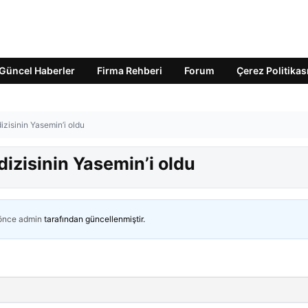
Güncel Haberler
Firma Rehberi
Forum
Çerez Politikas
izisinin Yasemin’i oldu
dizisinin Yasemin’i oldu
 önce
admin
tarafından güncellenmiştir.