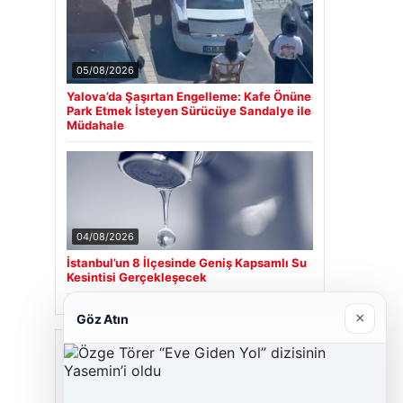
05/08/2026
Yalova’da Şaşırtan Engelleme: Kafe Önüne
Park Etmek İsteyen Sürücüye Sandalye ile
Müdahale
04/08/2026
İstanbul’un 8 İlçesinde Geniş Kapsamlı Su
Kesintisi Gerçekleşecek
×
Göz Atın
Son Eklenen Firmalar
Cengiz Sigorta