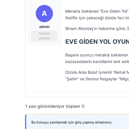
Merakla beklenen “Eve Giden Yol” d
A
Netflix için çekeceği dizide feci b
admin
Birsen Altuntaş’ın haberine göre; 
Anahtar
yönetici
EVE GİDEN YOL OYU
Başarılı oyuncu merakla beklenen
kazazedelerin kendilerini terk edi
Dizide Aras Bulut İynemli “Kemal M
“Şahin” ve Sennur Nogaylar “Nilgü
1 yazı görüntüleniyor (toplam 1)
Bu konuyu yanıtlamak için giriş yapmış olmalısınız.