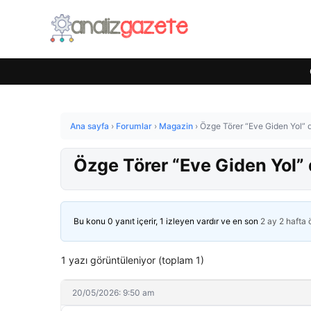
Ana sayfa
›
Forumlar
›
Magazin
›
Özge Törer “Eve Giden Yol” d
Özge Törer “Eve Giden Yol” 
Bu konu 0 yanıt içerir, 1 izleyen vardır ve en son
2 ay 2 hafta
1 yazı görüntüleniyor (toplam 1)
20/05/2026: 9:50 am