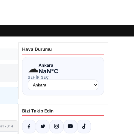
ı
Hava Durumu
☁
Ankara
NaN°C
ŞEHIR SEÇ
Bizi Takip Edin
#17314