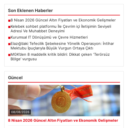
Son Eklenen Haberler
8 Nisan 2026 Güncel Altın Fiyatları ve Ekonomik Gelişmeler
■
Kelebek sohbet platformu İle Çevrim içi İletişimin Seviyeli
■
Adresi Ve Muhabbet Deneyimi
Kurumsal IT Dönüşümü ve Çevre Hizmetleri
■
Elazığ’daki Tefecilik Şebekesine Yönelik Operasyon: İntihar
■
Mektubu İpuçlarıyla Büyük Vurgun Ortaya Çıktı
MGK’den 8 maddelik kritik bildiri: Dikkat çeken ‘Terörsüz
■
Bölge’ vurgusu
Güncel
08/08/2026
8 Nisan 2026 Güncel Altın Fiyatları ve Ekonomik Gelişmeler