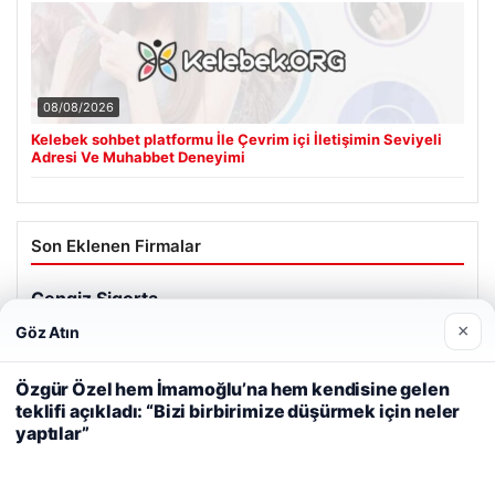
08/08/2026
Kelebek sohbet platformu İle Çevrim içi İletişimin Seviyeli
Adresi Ve Muhabbet Deneyimi
Son Eklenen Firmalar
Cengiz Sigorta
23/06/2026
×
Göz Atın
Web sitemizi nasıl kullandığınızı daha iyi anlayabilmek,
deneyiminizi kişiselleştirmek ve geliştirmek amacıyla çerezler
Özgür Özel hem İmamoğlu’na hem kendisine gelen
kullanıyoruz.
Çerez Politikamız
teklifi açıkladı: “Bizi birbirimize düşürmek için neler
yaptılar”
Reddet
Kabul Et