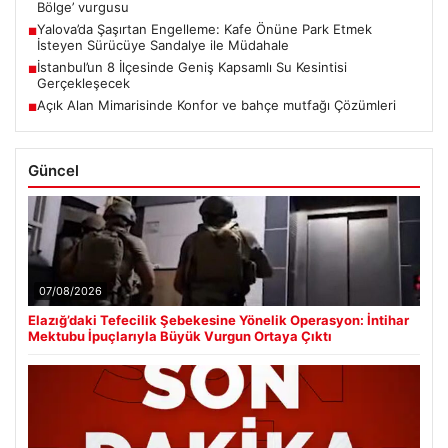
Bölge’ vurgusu
Yalova’da Şaşırtan Engelleme: Kafe Önüne Park Etmek
■
İsteyen Sürücüye Sandalye ile Müdahale
İstanbul’un 8 İlçesinde Geniş Kapsamlı Su Kesintisi
■
Gerçekleşecek
Açık Alan Mimarisinde Konfor ve bahçe mutfağı Çözümleri
■
Güncel
07/08/2026
Elazığ’daki Tefecilik Şebekesine Yönelik Operasyon: İntihar
Mektubu İpuçlarıyla Büyük Vurgun Ortaya Çıktı