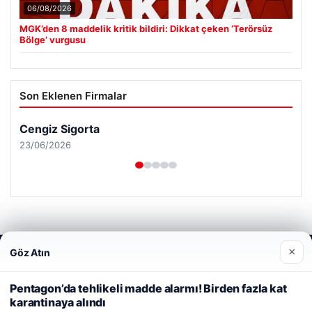
06/08/2026
MGK’den 8 maddelik kritik bildiri: Dikkat çeken ‘Terörsüz
Bölge’ vurgusu
Son Eklenen Firmalar
Cengiz Sigorta
23/06/2026
×
Göz Atın
Web sitemizi nasıl kullandığınızı daha iyi anlayabilmek,
© 2026 Analiz Gazete – Güncel Haberler
deneyiminizi kişiselleştirmek ve geliştirmek amacıyla çerezler
Tercüme Bürosu
|
Malta Dil Okulu
|
lemagrup.com.tr
kullanıyoruz.
Çerez Politikamız
Pentagon’da tehlikeli madde alarmı! Birden fazla kat
riş
rt
rt
rt
 escort
 escort
 escort
cort
 İzle
 escort
 escort
 escort
s giriş
er escort
scort
cio
alkalı escort
stanbul escort
karantinaya alındı
Reddet
Kabul Et