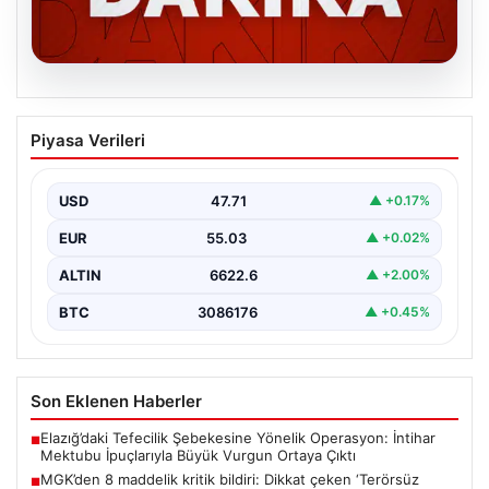
06.08.2026
MGK’den 8 maddelik kritik bildiri: Dikkat
Piyasa Verileri
çeken ‘Terörsüz Bölge’ vurgusu
USD
47.71
▲ +0.17%
EUR
55.03
▲ +0.02%
ALTIN
6622.6
▲ +2.00%
BTC
3086176
▲ +0.45%
Son Eklenen Haberler
Elazığ’daki Tefecilik Şebekesine Yönelik Operasyon: İntihar
■
Mektubu İpuçlarıyla Büyük Vurgun Ortaya Çıktı
MGK’den 8 maddelik kritik bildiri: Dikkat çeken ‘Terörsüz
■