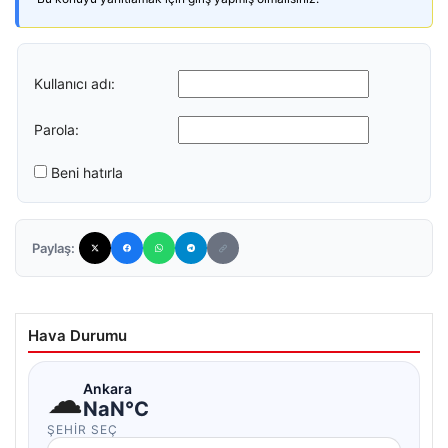
Kullanıcı adı:
Parola:
Beni hatırla
Paylaş:
Hava Durumu
☁
Ankara
NaN°C
ŞEHIR SEÇ