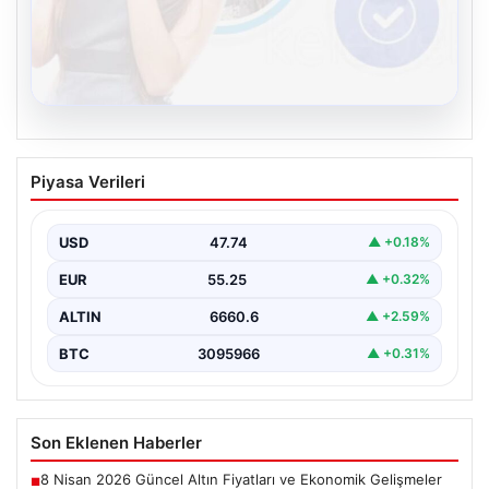
08.08.2026
Kelebek sohbet platformu İle Çevrim içi
Piyasa Verileri
İletişimin Seviyeli Adresi Ve Muhabbet
Deneyimi
USD
47.74
▲ +0.18%
İnternet ortamında insanların seviyeli bir şekilde irtibat
kurması ciddi bir değer taşımaktadır. Günümüzde
EUR
55.25
▲ +0.32%
çeşitli…
ALTIN
6660.6
▲ +2.59%
BTC
3095966
▲ +0.31%
Son Eklenen Haberler
8 Nisan 2026 Güncel Altın Fiyatları ve Ekonomik Gelişmeler
■