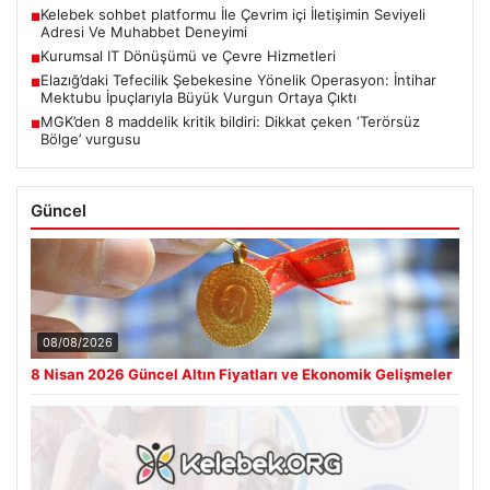
Kelebek sohbet platformu İle Çevrim içi İletişimin Seviyeli
■
Adresi Ve Muhabbet Deneyimi
Kurumsal IT Dönüşümü ve Çevre Hizmetleri
■
Elazığ’daki Tefecilik Şebekesine Yönelik Operasyon: İntihar
■
Mektubu İpuçlarıyla Büyük Vurgun Ortaya Çıktı
MGK’den 8 maddelik kritik bildiri: Dikkat çeken ‘Terörsüz
■
Bölge’ vurgusu
Güncel
08/08/2026
8 Nisan 2026 Güncel Altın Fiyatları ve Ekonomik Gelişmeler