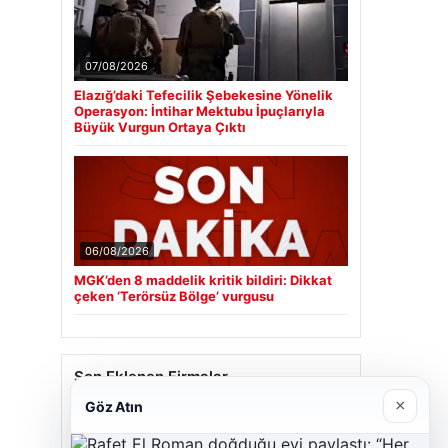
07/08/2026
Elazığ’daki Tefecilik Şebekesine Yönelik
Operasyon: İntihar Mektubu İpuçlarıyla
Büyük Vurgun Ortaya Çıktı
06/08/2026
MGK’den 8 maddelik kritik bildiri: Dikkat
çeken ‘Terörsüz Bölge’ vurgusu
Son Eklenen Firmalar
×
Göz Atın
Cengiz Sigorta
23/06/2026