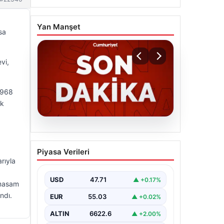
Yan Manşet
sa
vi,
1968
ük
06.08.2026
MGK’den 8 maddelik kritik
Piyasa Verileri
bildiri: Dikkat çeken
rıyla
‘Terörsüz Bölge’ vurgusu
USD
47.71
▲ +0.17%
lmasam
ndı.
EUR
55.03
▲ +0.02%
ALTIN
6622.6
▲ +2.00%