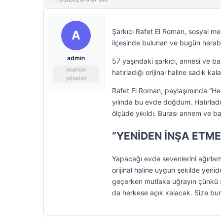
Şarkıcı Rafet El Roman, sosyal m
A
ilçesinde bulunan ve bugün harabe 
admin
57 yaşındaki şarkıcı, annesi ve b
Anahtar
hatırladığı orijinal haline sadık ka
yönetici
Rafet El Roman, paylaşımında “He
yılında bu evde doğdum. Hatırladı
ölçüde yıkıldı. Burası annem ve 
“YENİDEN İNŞA ETME
Yapacağı evde sevenlerini ağırlamak
orijinal haline uygun şekilde yeni
geçerken mutlaka uğrayın çünkü 
da herkese açık kalacak. Size bunu