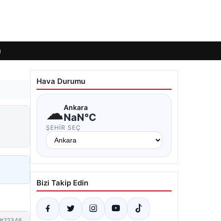
ı
Hava Durumu
☁
Ankara
NaN°C
ŞEHIR SEÇ
Bizi Takip Edin
#22346