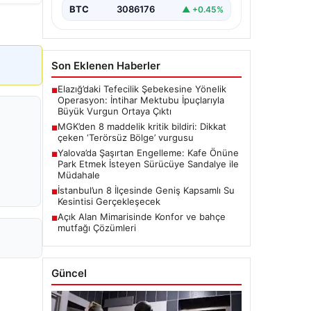
BTC
3086176
▲ +0.45%
Son Eklenen Haberler
Elazığ’daki Tefecilik Şebekesine Yönelik
■
Operasyon: İntihar Mektubu İpuçlarıyla
Büyük Vurgun Ortaya Çıktı
MGK’den 8 maddelik kritik bildiri: Dikkat
■
çeken ‘Terörsüz Bölge’ vurgusu
Yalova’da Şaşırtan Engelleme: Kafe Önüne
■
Park Etmek İsteyen Sürücüye Sandalye ile
Müdahale
İstanbul’un 8 İlçesinde Geniş Kapsamlı Su
■
Kesintisi Gerçekleşecek
Açık Alan Mimarisinde Konfor ve bahçe
■
mutfağı Çözümleri
Güncel