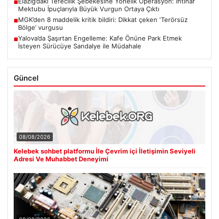
Elazığ’daki Tefecilik Şebekesine Yönelik Operasyon: İntihar
■
Mektubu İpuçlarıyla Büyük Vurgun Ortaya Çıktı
MGK’den 8 maddelik kritik bildiri: Dikkat çeken ‘Terörsüz
■
Bölge’ vurgusu
Yalova’da Şaşırtan Engelleme: Kafe Önüne Park Etmek
■
İsteyen Sürücüye Sandalye ile Müdahale
Güncel
08/08/2026
Kelebek sohbet platformu İle Çevrim içi İletişimin Seviyeli
Adresi Ve Muhabbet Deneyimi