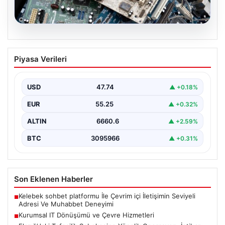
08.08.2026
Kurumsal IT Dönüşümü ve Çevre
Piyasa Verileri
Hizmetleri
Günümüzde değişen teknoloji sayesinde şirketler cihaz
envanterlerini sürekli zamanda yenilemektedir. Bu
USD
47.74
▲ +0.18%
modernizasyon süreçlerinde boşa…
EUR
55.25
▲ +0.32%
ALTIN
6660.6
▲ +2.59%
BTC
3095966
▲ +0.31%
Son Eklenen Haberler
Kelebek sohbet platformu İle Çevrim içi İletişimin Seviyeli
■
Adresi Ve Muhabbet Deneyimi
Kurumsal IT Dönüşümü ve Çevre Hizmetleri
■