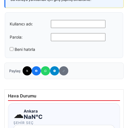
Kullanıcı adı:
Parola:
Beni hatırla
Paylaş:
Hava Durumu
☁
Ankara
NaN°C
ŞEHIR SEÇ