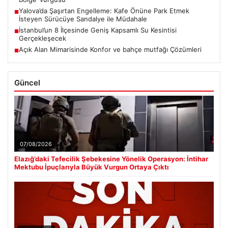
Yalova’da Şaşırtan Engelleme: Kafe Önüne Park Etmek
■
İsteyen Sürücüye Sandalye ile Müdahale
İstanbul’un 8 İlçesinde Geniş Kapsamlı Su Kesintisi
■
Gerçekleşecek
Açık Alan Mimarisinde Konfor ve bahçe mutfağı Çözümleri
■
Güncel
07/08/2026
Elazığ’daki Tefecilik Şebekesine Yönelik Operasyon: İntihar
Mektubu İpuçlarıyla Büyük Vurgun Ortaya Çıktı