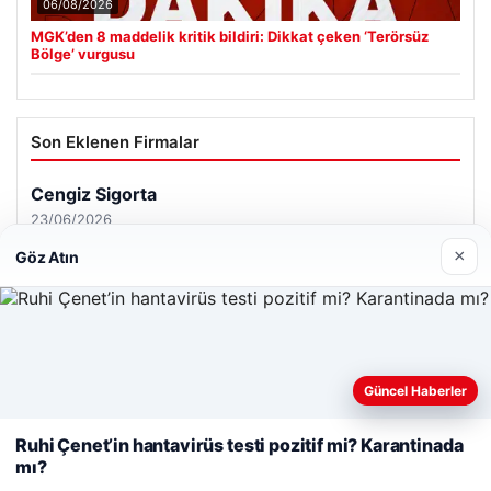
06/08/2026
MGK’den 8 maddelik kritik bildiri: Dikkat çeken ‘Terörsüz
Bölge’ vurgusu
Son Eklenen Firmalar
Cengiz Sigorta
23/06/2026
×
Göz Atın
Web sitemizi nasıl kullandığınızı daha iyi anlayabilmek,
Güncel Haberler
© 2026 Analiz Gazete – Güncel Haberler
deneyiminizi kişiselleştirmek ve geliştirmek amacıyla çerezler
Tercüme Bürosu
|
Malta Dil Okulu
|
lemagrup.com.tr
kullanıyoruz.
Çerez Politikamız
Ruhi Çenet’in hantavirüs testi pozitif mi? Karantinada
iş
escort
escort
escort
ort
zle
scort
scort
scort
 giriş
r escort
ort
io
kalı escort
anbul escort
avcılar escort
avcılar escort
avcılar escort
mı?
Reddet
Kabul Et