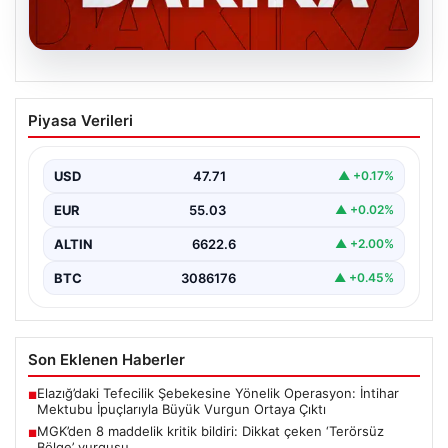
06.08.2026
MGK’den 8 maddelik kritik bildiri: Dikkat
Piyasa Verileri
çeken ‘Terörsüz Bölge’ vurgusu
USD
47.71
▲ +0.17%
EUR
55.03
▲ +0.02%
ALTIN
6622.6
▲ +2.00%
BTC
3086176
▲ +0.45%
Son Eklenen Haberler
Elazığ’daki Tefecilik Şebekesine Yönelik Operasyon: İntihar
■
Mektubu İpuçlarıyla Büyük Vurgun Ortaya Çıktı
MGK’den 8 maddelik kritik bildiri: Dikkat çeken ‘Terörsüz
■
Bölge’ vurgusu