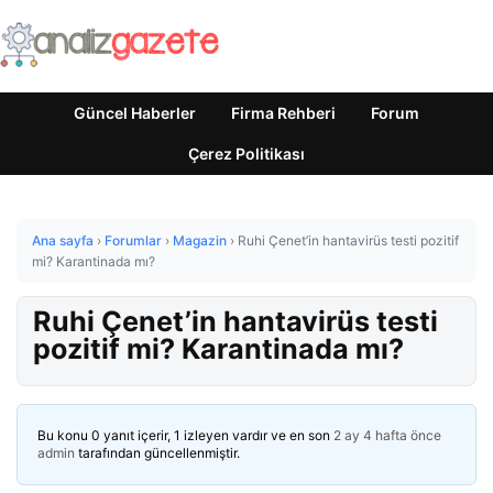
Güncel Haberler
Firma Rehberi
Forum
Çerez Politikası
Ana sayfa
›
Forumlar
›
Magazin
›
Ruhi Çenet’in hantavirüs testi pozitif
mi? Karantinada mı?
Ruhi Çenet’in hantavirüs testi
pozitif mi? Karantinada mı?
Bu konu 0 yanıt içerir, 1 izleyen vardır ve en son
2 ay 4 hafta önce
admin
tarafından güncellenmiştir.