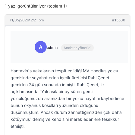
1 yazı görüntüleniyor (toplam 1)
11/05/2026: 2:21 pm
#15530
A
admin
Anahtar yönetici
Hantavirüs vakalarının tespit edildiği MV Hondius yolcu
gemisinde seyahat eden içerik üreticisi Ruhi Çenet
gemiden 24 gün sonunda inmişti. Ruhi Çenet, ilk
açıklamasında “Yaklaşık bir ay süren gemi
yolculuğumuzda aramızdan bir yolcu hayatını kaybedince
bunun okyanus koşulları yüzünden olduğunu
düşünmüştüm. Ancak durum zannettiğimizden çok daha
kötüymüş” demiş ve kendisini merak edenlere teşekkür
etmişti.