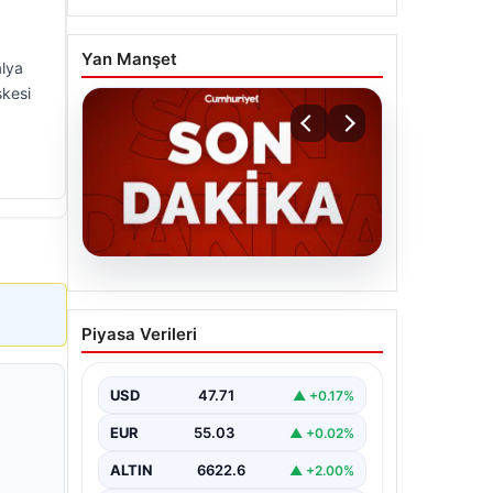
3
Yan Manşet
alya
şkesi
06.08.2026
MGK’den 8 maddelik kritik
Piyasa Verileri
bildiri: Dikkat çeken
‘Terörsüz Bölge’ vurgusu
USD
47.71
▲ +0.17%
EUR
55.03
▲ +0.02%
ALTIN
6622.6
▲ +2.00%