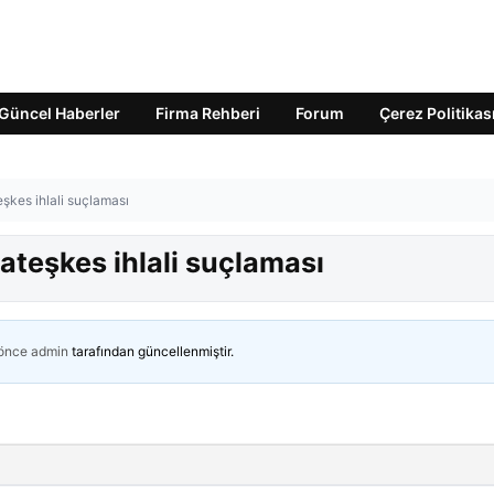
Güncel Haberler
Firma Rehberi
Forum
Çerez Politikas
şkes ihlali suçlaması
ateşkes ihlali suçlaması
 önce
admin
tarafından güncellenmiştir.