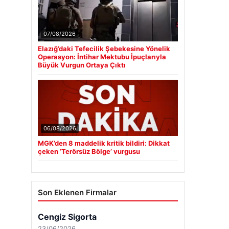
07/08/2026
Elazığ’daki Tefecilik Şebekesine Yönelik
Operasyon: İntihar Mektubu İpuçlarıyla
Büyük Vurgun Ortaya Çıktı
06/08/2026
MGK’den 8 maddelik kritik bildiri: Dikkat
çeken ‘Terörsüz Bölge’ vurgusu
Son Eklenen Firmalar