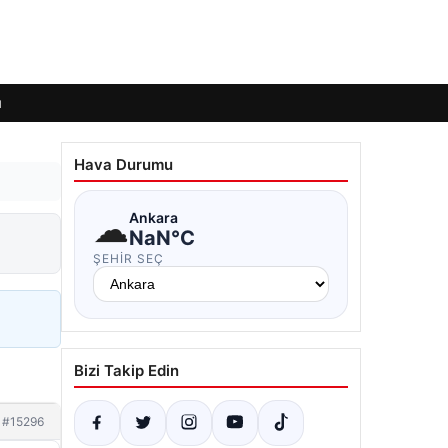
ı
Hava Durumu
☁
Ankara
NaN°C
ŞEHIR SEÇ
Bizi Takip Edin
#15296