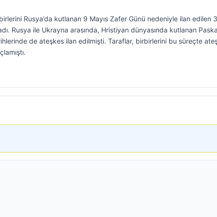
birlerini Rusya’da kutlanan 9 Mayıs Zafer Günü nedeniyle ilan edilen 
ladı. Rusya ile Ukrayna arasında, Hristiyan dünyasında kutlanan Pask
lerinde de ateşkes ilan edilmişti. Taraflar, birbirlerini bu süreçte ate
çlamıştı.