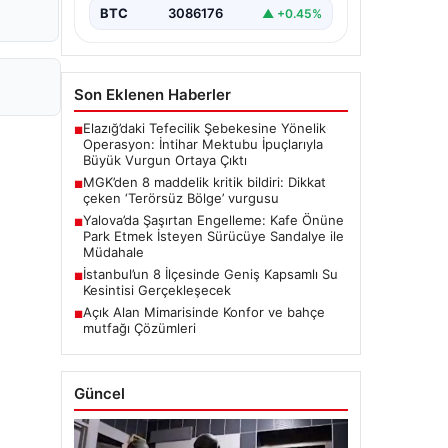
BTC
3086176
▲ +0.45%
Son Eklenen Haberler
Elazığ’daki Tefecilik Şebekesine Yönelik
■
Operasyon: İntihar Mektubu İpuçlarıyla
Büyük Vurgun Ortaya Çıktı
MGK’den 8 maddelik kritik bildiri: Dikkat
■
çeken ‘Terörsüz Bölge’ vurgusu
Yalova’da Şaşırtan Engelleme: Kafe Önüne
■
Park Etmek İsteyen Sürücüye Sandalye ile
Müdahale
İstanbul’un 8 İlçesinde Geniş Kapsamlı Su
■
Kesintisi Gerçekleşecek
Açık Alan Mimarisinde Konfor ve bahçe
■
mutfağı Çözümleri
Güncel