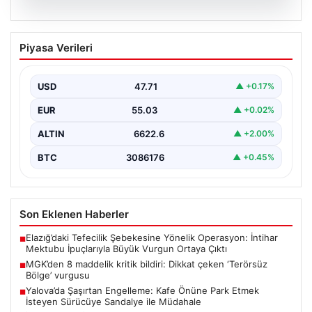
06.08.2026
MGK’den 8 maddelik kritik bildiri: Dikkat
Piyasa Verileri
çeken ‘Terörsüz Bölge’ vurgusu
USD
47.71
▲ +0.17%
EUR
55.03
▲ +0.02%
ALTIN
6622.6
▲ +2.00%
BTC
3086176
▲ +0.45%
Son Eklenen Haberler
Elazığ’daki Tefecilik Şebekesine Yönelik Operasyon: İntihar
■
Mektubu İpuçlarıyla Büyük Vurgun Ortaya Çıktı
MGK’den 8 maddelik kritik bildiri: Dikkat çeken ‘Terörsüz
■
Bölge’ vurgusu
Yalova’da Şaşırtan Engelleme: Kafe Önüne Park Etmek
■
İsteyen Sürücüye Sandalye ile Müdahale