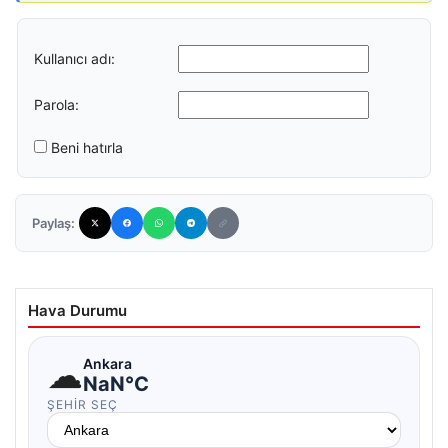
Kullanıcı adı:
Parola:
Beni hatırla
Paylaş:
Hava Durumu
☁
Ankara
NaN°C
ŞEHIR SEÇ