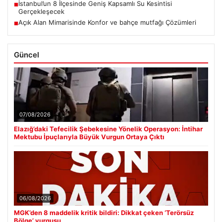
İstanbul’un 8 İlçesinde Geniş Kapsamlı Su Kesintisi
■
Gerçekleşecek
Açık Alan Mimarisinde Konfor ve bahçe mutfağı Çözümleri
■
Güncel
07/08/2026
Elazığ’daki Tefecilik Şebekesine Yönelik Operasyon: İntihar
Mektubu İpuçlarıyla Büyük Vurgun Ortaya Çıktı
06/08/2026
MGK’den 8 maddelik kritik bildiri: Dikkat çeken ‘Terörsüz
Bölge’ vurgusu