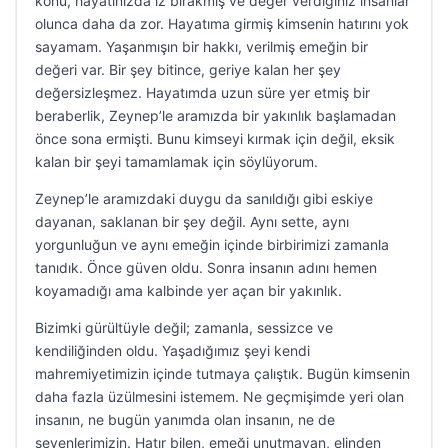
konu, hayatınızda iz bırakmış ve değer verdiğiniz insanlar
olunca daha da zor. Hayatıma girmiş kimsenin hatırını yok
sayamam. Yaşanmışın bir hakkı, verilmiş emeğin bir
değeri var. Bir şey bitince, geriye kalan her şey
değersizleşmez. Hayatımda uzun süre yer etmiş bir
beraberlik, Zeynep’le aramızda bir yakınlık başlamadan
önce sona ermişti. Bunu kimseyi kırmak için değil, eksik
kalan bir şeyi tamamlamak için söylüyorum.
Zeynep’le aramızdaki duygu da sanıldığı gibi eskiye
dayanan, saklanan bir şey değil. Aynı sette, aynı
yorgunluğun ve aynı emeğin içinde birbirimizi zamanla
tanıdık. Önce güven oldu. Sonra insanın adını hemen
koyamadığı ama kalbinde yer açan bir yakınlık.
Bizimki gürültüyle değil; zamanla, sessizce ve
kendiliğinden oldu. Yaşadığımız şeyi kendi
mahremiyetimizin içinde tutmaya çalıştık. Bugün kimsenin
daha fazla üzülmesini istemem. Ne geçmişimde yeri olan
insanın, ne bugün yanımda olan insanın, ne de
sevenlerimizin. Hatır bilen, emeği unutmayan, elinden