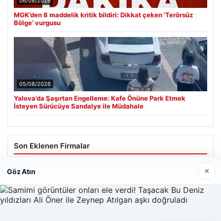
06/08/2026
MGK’den 8 maddelik kritik bildiri: Dikkat çeken ‘Terörsüz
Bölge’ vurgusu
05/08/2026
Yalova’da Şaşırtan Engelleme: Kafe Önüne Park Etmek
İsteyen Sürücüye Sandalye ile Müdahale
Son Eklenen Firmalar
×
Göz Atın