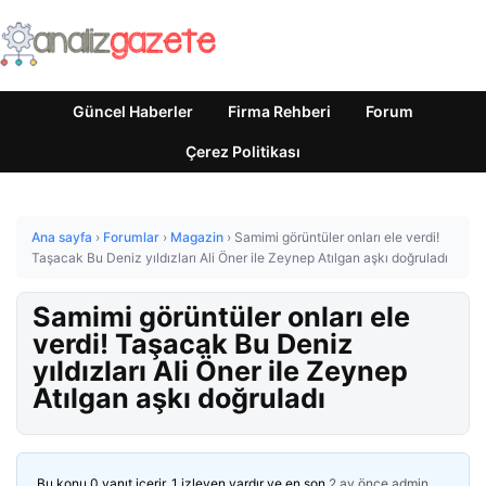
Güncel Haberler
Firma Rehberi
Forum
Çerez Politikası
Ana sayfa
›
Forumlar
›
Magazin
›
Samimi görüntüler onları ele verdi!
Taşacak Bu Deniz yıldızları Ali Öner ile Zeynep Atılgan aşkı doğruladı
Samimi görüntüler onları ele
verdi! Taşacak Bu Deniz
yıldızları Ali Öner ile Zeynep
Atılgan aşkı doğruladı
Bu konu 0 yanıt içerir, 1 izleyen vardır ve en son
2 ay önce
admin