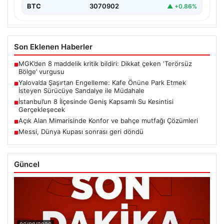
BTC
3070902
▲ +0.86%
Son Eklenen Haberler
MGK’den 8 maddelik kritik bildiri: Dikkat çeken ‘Terörsüz
■
Bölge’ vurgusu
Yalova’da Şaşırtan Engelleme: Kafe Önüne Park Etmek
■
İsteyen Sürücüye Sandalye ile Müdahale
İstanbul’un 8 İlçesinde Geniş Kapsamlı Su Kesintisi
■
Gerçekleşecek
Açık Alan Mimarisinde Konfor ve bahçe mutfağı Çözümleri
■
Messi, Dünya Kupası sonrası geri döndü
■
Güncel