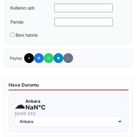
Kullanıcı adı:
Parola:
Beni hatırla
Paylaş:
Hava Durumu
☁
Ankara
NaN°C
ŞEHIR SEÇ