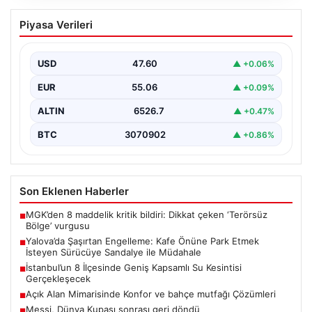
Yalova’da Şaşırtan Engelleme: Kafe
Piyasa Verileri
Önüne Park Etmek İsteyen Sürücüye
Sandalye ile Müdahale
USD
47.60
▲ +0.06%
Yalova'da yaşanan sıra dışı bir olay, gündeme damgasını
vurdu. Adnan Menderes Mahallesi Ufuk Sokak'ta…
EUR
55.06
▲ +0.09%
ALTIN
6526.7
▲ +0.47%
BTC
3070902
▲ +0.86%
Son Eklenen Haberler
MGK’den 8 maddelik kritik bildiri: Dikkat çeken ‘Terörsüz
■
Bölge’ vurgusu
Yalova’da Şaşırtan Engelleme: Kafe Önüne Park Etmek
■
İsteyen Sürücüye Sandalye ile Müdahale
İstanbul’un 8 İlçesinde Geniş Kapsamlı Su Kesintisi
■
Gerçekleşecek
Açık Alan Mimarisinde Konfor ve bahçe mutfağı Çözümleri
■
Messi, Dünya Kupası sonrası geri döndü
■