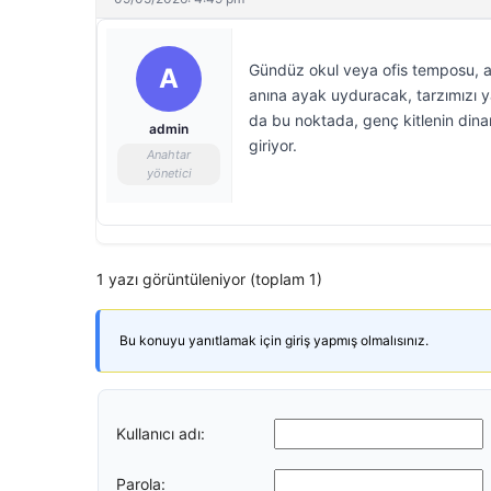
Gündüz okul veya ofis temposu, a
A
anına ayak uyduracak, tarzımızı ya
da bu noktada, genç kitlenin di
admin
giriyor.
Anahtar
yönetici
1 yazı görüntüleniyor (toplam 1)
Bu konuyu yanıtlamak için giriş yapmış olmalısınız.
Kullanıcı adı:
Parola: