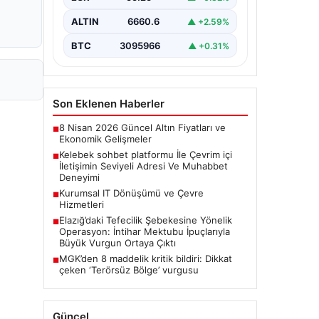
seviyeli bir şekilde irtibat kurması
ciddi bir değer taşımaktadır.
ALTIN
6660.6
▲ +2.59%
Günümüzde çeşitli…
BTC
3095966
▲ +0.31%
Son Eklenen Haberler
8 Nisan 2026 Güncel Altın Fiyatları ve
■
Ekonomik Gelişmeler
Kelebek sohbet platformu İle Çevrim içi
■
İletişimin Seviyeli Adresi Ve Muhabbet
Deneyimi
Kurumsal IT Dönüşümü ve Çevre
■
Hizmetleri
Elazığ’daki Tefecilik Şebekesine Yönelik
■
Operasyon: İntihar Mektubu İpuçlarıyla
Büyük Vurgun Ortaya Çıktı
MGK’den 8 maddelik kritik bildiri: Dikkat
■
çeken ‘Terörsüz Bölge’ vurgusu
Güncel