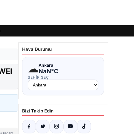
ı
Hava Durumu
☁
Ankara
AWEI
NaN°C
ŞEHIR SEÇ
Bizi Takip Edin
#15053