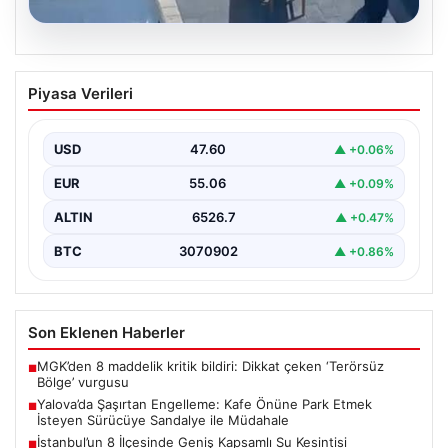
05.08.2026
Yalova’da Şaşırtan Engelleme: Kafe
Piyasa Verileri
Önüne Park Etmek İsteyen Sürücüye
Sandalye ile Müdahale
USD
47.60
▲ +0.06%
Yalova'da yaşanan sıra dışı bir olay, gündeme damgasını
vurdu. Adnan Menderes Mahallesi Ufuk Sokak'ta…
EUR
55.06
▲ +0.09%
ALTIN
6526.7
▲ +0.47%
BTC
3070902
▲ +0.86%
Son Eklenen Haberler
MGK’den 8 maddelik kritik bildiri: Dikkat çeken ‘Terörsüz
■
Bölge’ vurgusu
Yalova’da Şaşırtan Engelleme: Kafe Önüne Park Etmek
■
İsteyen Sürücüye Sandalye ile Müdahale
İstanbul’un 8 İlçesinde Geniş Kapsamlı Su Kesintisi
■