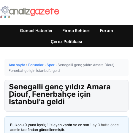
Güncel Haberler
Firma Rehberi
Forum
Çerez Politikası
Ana sayfa
›
Forumlar
›
Spor
›
Senegalli genç yıldız Amara Diouf,
Fenerbahçe için İstanbul’a geldi
Senegalli genç yıldız Amara
Diouf, Fenerbahçe için
İstanbul’a geldi
Bu konu 0 yanıt içerir, 1 izleyen vardır ve en son
1 ay 3 hafta önce
admin
tarafından güncellenmiştir.