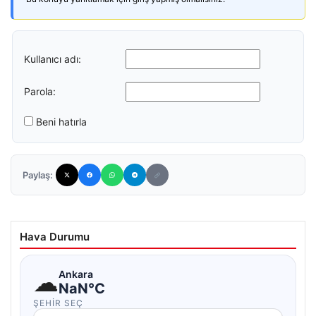
Kullanıcı adı:
Parola:
Beni hatırla
Paylaş:
Hava Durumu
☁
Ankara
NaN°C
ŞEHIR SEÇ