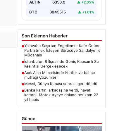
ALTIN
6358.9
▲ +2.05%
BTC
3045515
▲ +1.01%
Son Eklenen Haberler
Yalova’da Şaşırtan Engelleme: Kafe Önüne
■
Park Etmek İsteyen Sürücüye Sandalye ile
Müdahale
İstanbul’un 8 İlçesinde Geniş Kapsamlı Su
■
Kesintisi Gerçekleşecek
Açık Alan Mimarisinde Konfor ve bahçe
■
mutfağı Çözümleri
Messi, Dünya Kupası sonrası geri döndü
■
Banka kartını arkadaşına verdi, hayatı
■
karardı. Motokuryeye dolandırıcılıktan 22
yıl hapis
Güncel