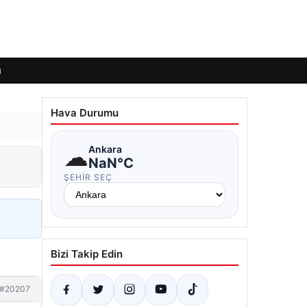
ı
Hava Durumu
☁
Ankara
NaN°C
ŞEHIR SEÇ
Bizi Takip Edin
#20207