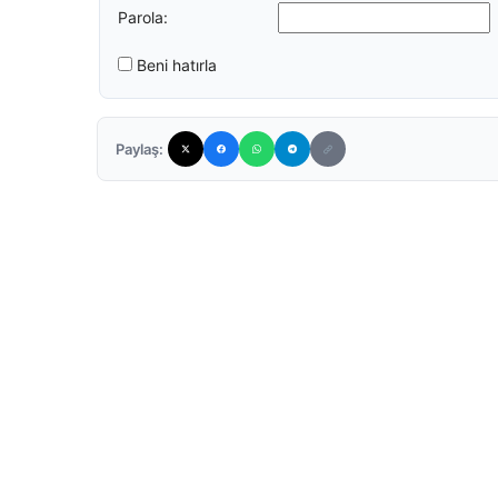
Parola:
Beni hatırla
Paylaş: