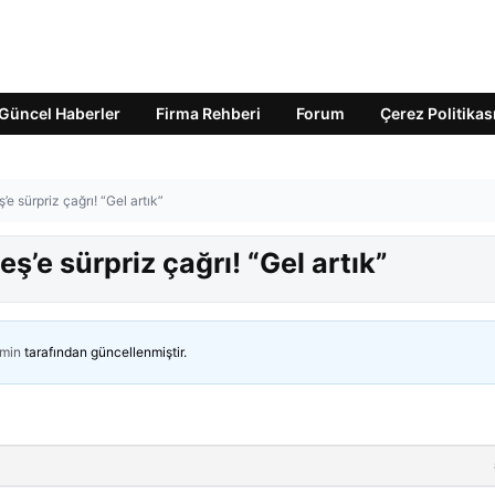
Güncel Haberler
Firma Rehberi
Forum
Çerez Politikas
e sürpriz çağrı! “Gel artık”
’e sürpriz çağrı! “Gel artık”
min
tarafından güncellenmiştir.