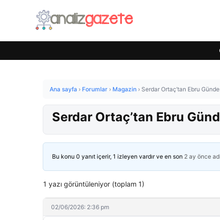
Ana sayfa
›
Forumlar
›
Magazin
›
Serdar Ortaç’tan Ebru Gündeş’
Serdar Ortaç’tan Ebru Gündeş
Bu konu 0 yanıt içerir, 1 izleyen vardır ve en son
2 ay önce
ad
1 yazı görüntüleniyor (toplam 1)
02/06/2026: 2:36 pm