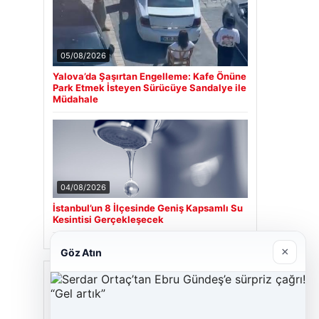
05/08/2026
Yalova’da Şaşırtan Engelleme: Kafe Önüne
Park Etmek İsteyen Sürücüye Sandalye ile
Müdahale
04/08/2026
İstanbul’un 8 İlçesinde Geniş Kapsamlı Su
Kesintisi Gerçekleşecek
×
Göz Atın
Son Eklenen Firmalar
Cengiz Sigorta