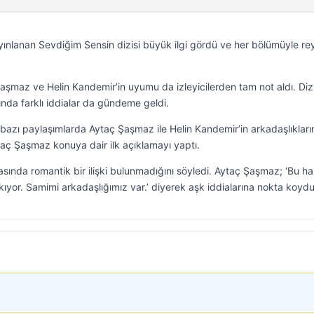
ınlanan Sevdiğim Sensin dizisi büyük ilgi gördü ve her bölümüyle re
Şaşmaz ve Helin Kandemir’in uyumu da izleyicilerden tam not aldı. Diz
kında farklı iddialar da gündeme geldi.
bazı paylaşımlarda Aytaç Şaşmaz ile Helin Kandemir’in arkadaşlıkları
ytaç Şaşmaz konuya dair ilk açıklamayı yaptı.
sında romantik bir ilişki bulunmadığını söyledi. Aytaç Şaşmaz; ‘Bu ha
ıkıyor. Samimi arkadaşlığımız var.’ diyerek aşk iddialarına nokta koydu