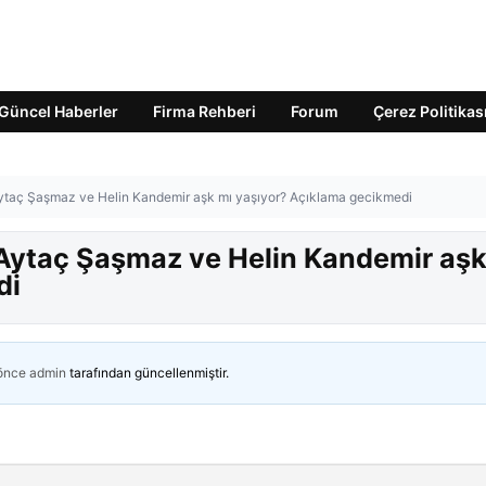
Güncel Haberler
Firma Rehberi
Forum
Çerez Politikas
Aytaç Şaşmaz ve Helin Kandemir aşk mı yaşıyor? Açıklama gecikmedi
 Aytaç Şaşmaz ve Helin Kandemir aşk
di
 önce
admin
tarafından güncellenmiştir.