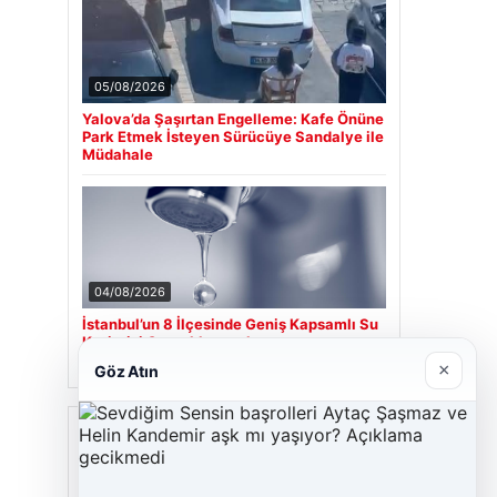
05/08/2026
Yalova’da Şaşırtan Engelleme: Kafe Önüne
Park Etmek İsteyen Sürücüye Sandalye ile
Müdahale
04/08/2026
İstanbul’un 8 İlçesinde Geniş Kapsamlı Su
Kesintisi Gerçekleşecek
×
Göz Atın
Son Eklenen Firmalar
Cengiz Sigorta