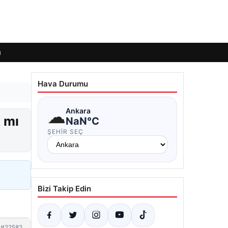
ı
Hava Durumu
☁
Ankara
 mı
NaN°C
ŞEHIR SEÇ
Bizi Takip Edin
#22582