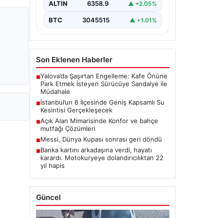
ALTIN
6358.9
▲ +2.05%
BTC
3045515
▲ +1.01%
Son Eklenen Haberler
Yalova’da Şaşırtan Engelleme: Kafe Önüne
■
Park Etmek İsteyen Sürücüye Sandalye ile
Müdahale
İstanbul’un 8 İlçesinde Geniş Kapsamlı Su
■
Kesintisi Gerçekleşecek
Açık Alan Mimarisinde Konfor ve bahçe
■
mutfağı Çözümleri
Messi, Dünya Kupası sonrası geri döndü
■
Banka kartını arkadaşına verdi, hayatı
■
karardı. Motokuryeye dolandırıcılıktan 22
yıl hapis
Güncel