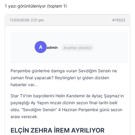
1 yazı görüntüleniyor (toplam 1)
11/05/2026: 2:21 pm
#15523
A
admin
Anahtar yönetici
Perşembe günlerine damga vuran Sevdiğim Sensin ne
zaman final yapacak? Reytingleri iyi giden diziden
haberler var…
Star TV’nin başrollerini Helin Kandemir ile Aytaç Şaşmaz’ın
paylaştığı Ay Yapım imzalı dizinin sezon final tarihi belli
oldu. “Sevdiğim Sensin” 4 Haziran Perşembe günü sezon
arası verecek.
ELÇİN ZEHRA İREM AYRILIYOR