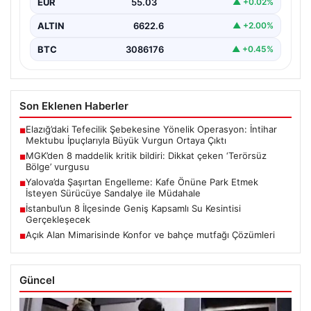
EUR
55.03
▲ +0.02%
ALTIN
6622.6
▲ +2.00%
BTC
3086176
▲ +0.45%
Son Eklenen Haberler
Elazığ’daki Tefecilik Şebekesine Yönelik Operasyon: İntihar
■
Mektubu İpuçlarıyla Büyük Vurgun Ortaya Çıktı
MGK’den 8 maddelik kritik bildiri: Dikkat çeken ‘Terörsüz
■
Bölge’ vurgusu
Yalova’da Şaşırtan Engelleme: Kafe Önüne Park Etmek
■
İsteyen Sürücüye Sandalye ile Müdahale
İstanbul’un 8 İlçesinde Geniş Kapsamlı Su Kesintisi
■
Gerçekleşecek
Açık Alan Mimarisinde Konfor ve bahçe mutfağı Çözümleri
■
Güncel