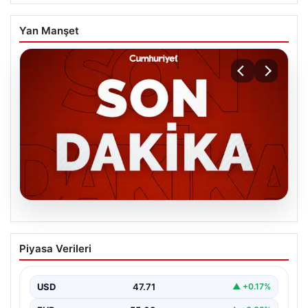
Yan Manşet
06.08.2026
MGK’den 8 maddelik kritik bildiri: Dikkat
Piyasa Verileri
çeken ‘Terörsüz Bölge’ vurgusu
USD
47.71
▲ +0.17%