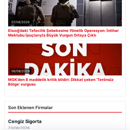
07/08/2026
Elazığ’daki Tefecilik Şebekesine Yönelik Operasyon: İntihar
Mektubu İpuçlarıyla Büyük Vurgun Ortaya Çıktı
06/08/2026
MGK’den 8 maddelik kritik bildiri: Dikkat çeken ‘Terörsüz
Bölge’ vurgusu
Son Eklenen Firmalar
Cengiz Sigorta
23/06/2026