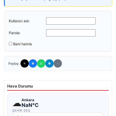
Kullanıcı adı:
Parola:
Beni hatırla
Paylaş:
Hava Durumu
☁
Ankara
NaN°C
ŞEHIR SEÇ