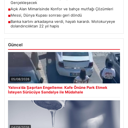
Gerçekleşecek
Açık Alan Mimarisinde Konfor ve bahçe mutfağı Çözümleri
■
Messi, Dünya Kupası sonrası geri döndü
■
Banka kartını arkadaşına verdi, hayatı karardı. Motokuryeye
■
dolandırıcılıktan 22 yıl hapis
Güncel
05/08/2026
Yalova’da Şaşırtan Engelleme: Kafe Önüne Park Etmek
İsteyen Sürücüye Sandalye ile Müdahale
04/08/2026