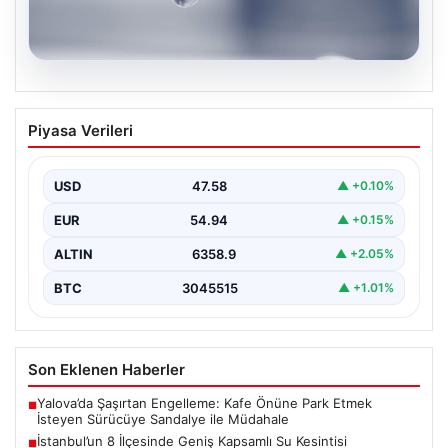
04.08.2026
İstanbul’un 8 İlçesinde Geniş Kapsamlı
Piyasa Verileri
Su Kesintisi Gerçekleşecek
İstanbul Su ve Kanalizasyon İdaresi (İSKİ), 5 Ağustos'ta
önemli altyapı yenileme çalışmaları kapsamında şehrin…
USD
47.58
▲ +0.10%
EUR
54.94
▲ +0.15%
ALTIN
6358.9
▲ +2.05%
BTC
3045515
▲ +1.01%
Son Eklenen Haberler
Yalova’da Şaşırtan Engelleme: Kafe Önüne Park Etmek
■
İsteyen Sürücüye Sandalye ile Müdahale
İstanbul’un 8 İlçesinde Geniş Kapsamlı Su Kesintisi
■