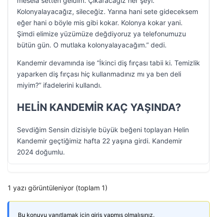
mesela setten geldim. Çıkaracağız her şeyi.
Kolonyalayacağız, sileceğiz. Yarına hani sete gideceksem
eğer hani o böyle mis gibi kokar. Kolonya kokar yani.
Şimdi elimize yüzümüze değdiyoruz ya telefonumuzu
bütün gün. O mutlaka kolonyalayacağım.” dedi.
Kandemir devamında ise “İkinci diş fırçası tabii ki. Temizlik
yaparken diş fırçası hiç kullanmadınız mı ya ben deli
miyim?” ifadelerini kullandı.
HELİN KANDEMİR KAÇ YAŞINDA?
Sevdiğim Sensin dizisiyle büyük beğeni toplayan Helin
Kandemir geçtiğimiz hafta 22 yaşına girdi. Kandemir
2024 doğumlu.
1 yazı görüntüleniyor (toplam 1)
Bu konuyu yanıtlamak için giriş yapmış olmalısınız.