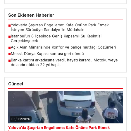
Son Eklenen Haberler
Yalova’da Şaşırtan Engelleme: Kafe Önüne Park Etmek
■
İsteyen Sürücüye Sandalye ile Müdahale
İstanbul’un 8 İlçesinde Geniş Kapsamlı Su Kesintisi
■
Gerçekleşecek
Açık Alan Mimarisinde Konfor ve bahçe mutfağı Çözümleri
■
Messi, Dünya Kupası sonrası geri döndü
■
Banka kartını arkadaşına verdi, hayatı karardı. Motokuryeye
■
dolandırıcılıktan 22 yıl hapis
Güncel
05/08/2026
Yalova’da Şaşırtan Engelleme: Kafe Önüne Park Etmek