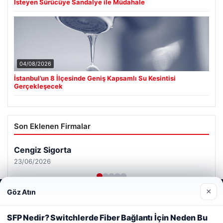
İsteyen Sürücüye Sandalye ile Müdahale
04/08/2026
İstanbul’un 8 İlçesinde Geniş Kapsamlı Su Kesintisi
Gerçekleşecek
Son Eklenen Firmalar
Cengiz Sigorta
23/06/2026
×
Göz Atın
Web sitemizi nasıl kullandığınızı daha iyi anlayabilmek,
deneyiminizi kişiselleştirmek ve geliştirmek amacıyla çerezler
kullanıyoruz.
Çerez Politikamız
SFP Nedir? Switchlerde Fiber Bağlantı İçin Neden Bu