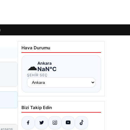
ı
Hava Durumu
☁
Ankara
NaN°C
ŞEHIR SEÇ
Bizi Takip Edin
#15625