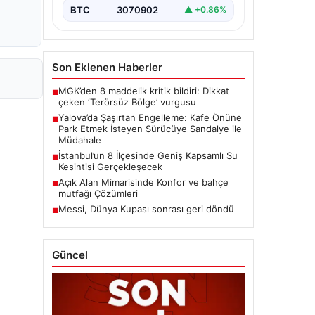
BTC
3070902
▲ +0.86%
Son Eklenen Haberler
MGK’den 8 maddelik kritik bildiri: Dikkat
■
çeken ‘Terörsüz Bölge’ vurgusu
Yalova’da Şaşırtan Engelleme: Kafe Önüne
■
Park Etmek İsteyen Sürücüye Sandalye ile
Müdahale
İstanbul’un 8 İlçesinde Geniş Kapsamlı Su
■
Kesintisi Gerçekleşecek
Açık Alan Mimarisinde Konfor ve bahçe
■
mutfağı Çözümleri
Messi, Dünya Kupası sonrası geri döndü
■
Güncel