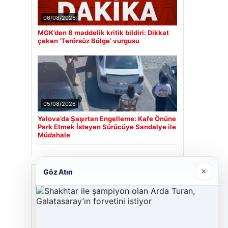
06/08/2026
MGK’den 8 maddelik kritik bildiri: Dikkat
çeken ‘Terörsüz Bölge’ vurgusu
05/08/2026
Yalova’da Şaşırtan Engelleme: Kafe Önüne
Park Etmek İsteyen Sürücüye Sandalye ile
Müdahale
×
Göz Atın
Son Eklenen Firmalar
Cengiz Sigorta
23/06/2026