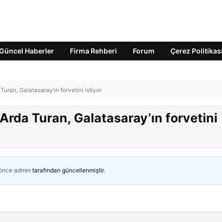
Güncel Haberler
Firma Rehberi
Forum
Çerez Politikas
uran, Galatasaray’ın forvetini istiyor
Arda Turan, Galatasaray’ın forvetini
 önce
admin
tarafından güncellenmiştir.