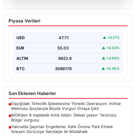
06.08.2026
MGK’den 8 maddelik kritik bildiri: Dikkat
Piyasa Verileri
çeken ‘Terörsüz Bölge’ vurgusu
USD
47.71
▲ +0.17%
EUR
55.03
▲ +0.02%
ALTIN
6622.6
▲ +2.00%
BTC
3086176
▲ +0.45%
Son Eklenen Haberler
Elazığ’daki Tefecilik Şebekesine Yönelik Operasyon: İntihar
■
Mektubu İpuçlarıyla Büyük Vurgun Ortaya Çıktı
MGK’den 8 maddelik kritik bildiri: Dikkat çeken ‘Terörsüz
■
Bölge’ vurgusu
Yalova’da Şaşırtan Engelleme: Kafe Önüne Park Etmek
■
İsteyen Sürücüye Sandalye ile Müdahale