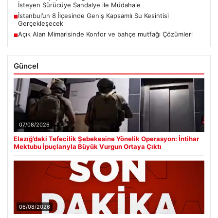
İsteyen Sürücüye Sandalye ile Müdahale
İstanbul’un 8 İlçesinde Geniş Kapsamlı Su Kesintisi
■
Gerçekleşecek
Açık Alan Mimarisinde Konfor ve bahçe mutfağı Çözümleri
■
Güncel
07/08/2026
Elazığ’daki Tefecilik Şebekesine Yönelik Operasyon: İntihar
Mektubu İpuçlarıyla Büyük Vurgun Ortaya Çıktı
06/08/2026