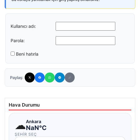
Kullanıcı adı:
Parola:
Beni hatırla
Paylaş:
Hava Durumu
☁
Ankara
NaN°C
ŞEHIR SEÇ