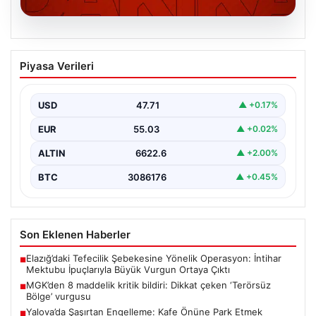
06.08.2026
MGK’den 8 maddelik kritik bildiri: Dikkat
Piyasa Verileri
çeken ‘Terörsüz Bölge’ vurgusu
USD
47.71
▲ +0.17%
EUR
55.03
▲ +0.02%
ALTIN
6622.6
▲ +2.00%
BTC
3086176
▲ +0.45%
Son Eklenen Haberler
Elazığ’daki Tefecilik Şebekesine Yönelik Operasyon: İntihar
■
Mektubu İpuçlarıyla Büyük Vurgun Ortaya Çıktı
MGK’den 8 maddelik kritik bildiri: Dikkat çeken ‘Terörsüz
■
Bölge’ vurgusu
Yalova’da Şaşırtan Engelleme: Kafe Önüne Park Etmek
■