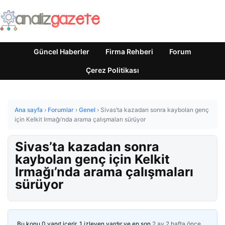
Güncel Haberler
Firma Rehberi
Forum
Çerez Politikası
Ana sayfa
›
Forumlar
›
Genel
›
Sivas’ta kazadan sonra kaybolan genç
için Kelkit Irmağı’nda arama çalışmaları sürüyor
Sivas’ta kazadan sonra
kaybolan genç için Kelkit
Irmağı’nda arama çalışmaları
sürüyor
Bu konu 0 yanıt içerir, 1 izleyen vardır ve en son
2 ay 2 hafta önce