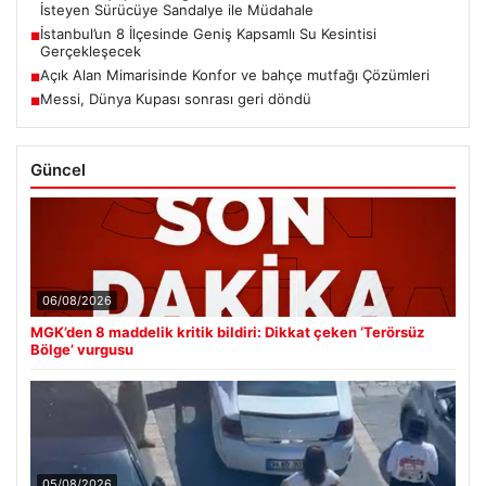
İsteyen Sürücüye Sandalye ile Müdahale
İstanbul’un 8 İlçesinde Geniş Kapsamlı Su Kesintisi
■
Gerçekleşecek
Açık Alan Mimarisinde Konfor ve bahçe mutfağı Çözümleri
■
Messi, Dünya Kupası sonrası geri döndü
■
Güncel
06/08/2026
MGK’den 8 maddelik kritik bildiri: Dikkat çeken ‘Terörsüz
Bölge’ vurgusu
05/08/2026