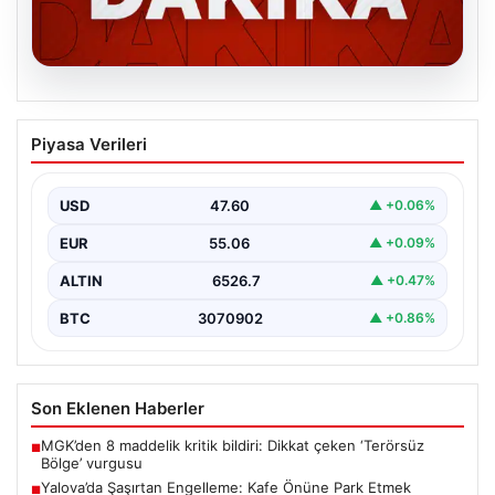
05.08.2026
Yalova’da Şaşırtan Engelleme: Kafe
Piyasa Verileri
Önüne Park Etmek İsteyen Sürücüye
Sandalye ile Müdahale
USD
47.60
▲ +0.06%
Yalova'da yaşanan sıra dışı bir olay, gündeme damgasını
vurdu. Adnan Menderes Mahallesi Ufuk Sokak'ta…
EUR
55.06
▲ +0.09%
ALTIN
6526.7
▲ +0.47%
BTC
3070902
▲ +0.86%
Son Eklenen Haberler
MGK’den 8 maddelik kritik bildiri: Dikkat çeken ‘Terörsüz
■
Bölge’ vurgusu
Yalova’da Şaşırtan Engelleme: Kafe Önüne Park Etmek
■