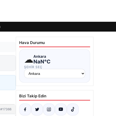
ı
Hava Durumu
☁
Ankara
NaN°C
ŞEHIR SEÇ
Bizi Takip Edin
#17366