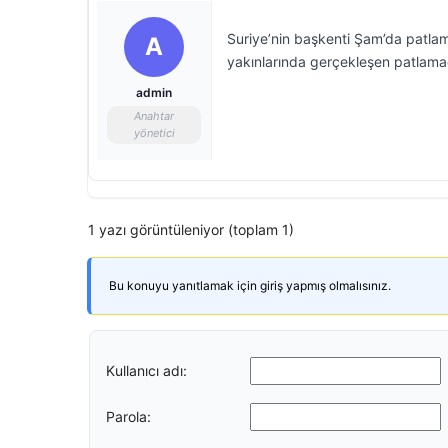
Suriye’nin başkenti Şam’da patla
A
yakınlarında gerçekleşen patlamada
admin
Anahtar
yönetici
1 yazı görüntüleniyor (toplam 1)
Bu konuyu yanıtlamak için giriş yapmış olmalısınız.
Kullanıcı adı:
Parola: