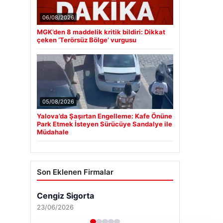
06/08/2026
MGK’den 8 maddelik kritik bildiri: Dikkat
çeken ‘Terörsüz Bölge’ vurgusu
05/08/2026
Yalova’da Şaşırtan Engelleme: Kafe Önüne
Park Etmek İsteyen Sürücüye Sandalye ile
Müdahale
Son Eklenen Firmalar
Cengiz Sigorta
23/06/2026