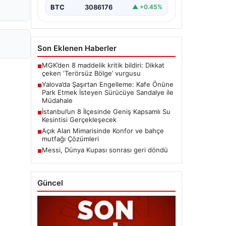
BTC
3086176
▲ +0.45%
Son Eklenen Haberler
MGK’den 8 maddelik kritik bildiri: Dikkat
■
çeken ‘Terörsüz Bölge’ vurgusu
Yalova’da Şaşırtan Engelleme: Kafe Önüne
■
Park Etmek İsteyen Sürücüye Sandalye ile
Müdahale
İstanbul’un 8 İlçesinde Geniş Kapsamlı Su
■
Kesintisi Gerçekleşecek
Açık Alan Mimarisinde Konfor ve bahçe
■
mutfağı Çözümleri
Messi, Dünya Kupası sonrası geri döndü
■
Güncel