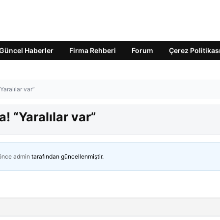
Güncel Haberler
Firma Rehberi
Forum
Çerez Politikas
aralılar var”
! “Yaralılar var”
 önce
admin
tarafından güncellenmiştir.