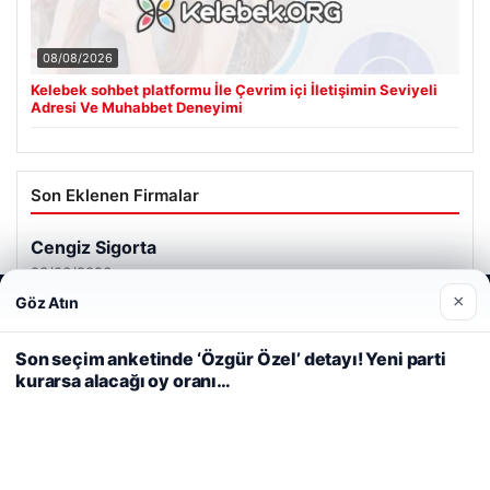
08/08/2026
Kelebek sohbet platformu İle Çevrim içi İletişimin Seviyeli
Adresi Ve Muhabbet Deneyimi
Son Eklenen Firmalar
Cengiz Sigorta
23/06/2026
×
Göz Atın
Web sitemizi nasıl kullandığınızı daha iyi anlayabilmek,
deneyiminizi kişiselleştirmek ve geliştirmek amacıyla çerezler
kullanıyoruz.
Çerez Politikamız
Son seçim anketinde ‘Özgür Özel’ detayı! Yeni parti
kurarsa alacağı oy oranı…
Reddet
Kabul Et
© 2026 Analiz Gazete – Güncel Haberler
Tercüme Bürosu
|
Malta Dil Okulu
|
lemagrup.com.tr