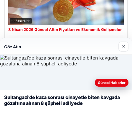
08/08/2026
8 Nisan 2026 Güncel Altın Fiyatları ve Ekonomik Gelişmeler
×
Göz Atın
Son Eklenen Firmalar
Hastaş Beton
26/05/2026
Web sitemizi nasıl kullandığınızı daha iyi anlayabilmek,
Güncel Haberler
deneyiminizi kişiselleştirmek ve geliştirmek amacıyla çerezler
kullanıyoruz.
Çerez Politikamız
Sultangazi’de kaza sonrası cinayetle biten kavgada
gözaltına alınan 8 şüpheli adliyede
Reddet
Kabul Et
© 2026 Analiz Gazete – Güncel Haberler
Tercüme Bürosu
|
Malta Dil Okulu
|
lemagrup.com.tr