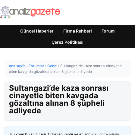
Güncel Haberler
Firma Rehberi
Forum
Çerez Politikası
Ana sayfa
›
Forumlar
›
Genel
›
Sultangazi’de kaza sonrası cinayetle
biten kavgada gözaltına alınan 8 şüpheli adliyede
Sultangazi’de kaza sonrası
cinayetle biten kavgada
gözaltına alınan 8 şüpheli
adliyede
Bu konu 0 yanıt içerir, 1 izleyen vardır ve en son
2 ay önce
admin