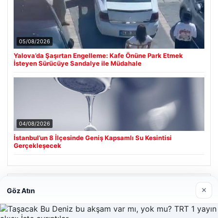
05/08/2026
Yalova’da Şaşırtan Engelleme: Kafe Önüne Park Etmek
İsteyen Sürücüye Sandalye ile Müdahale
04/08/2026
İstanbul’un 8 İlçesinde Geniş Kapsamlı Su Kesintisi
Gerçekleşecek
Son Eklenen Firmalar
×
Göz Atın
Cengiz Sigorta