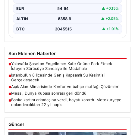
EUR
54.94
▲ +0.15%
ALTIN
6358.9
▲ +2.05%
BTC
3045515
▲ +1.01%
Son Eklenen Haberler
Yalova’da Şaşırtan Engelleme: Kafe Önüne Park Etmek
■
İsteyen Sürücüye Sandalye ile Müdahale
İstanbul’un 8 İlçesinde Geniş Kapsamlı Su Kesintisi
■
Gerçekleşecek
Açık Alan Mimarisinde Konfor ve bahçe mutfağı Çözümleri
■
Messi, Dünya Kupası sonrası geri döndü
■
Banka kartını arkadaşına verdi, hayatı karardı. Motokuryeye
■
dolandırıcılıktan 22 yıl hapis
Güncel