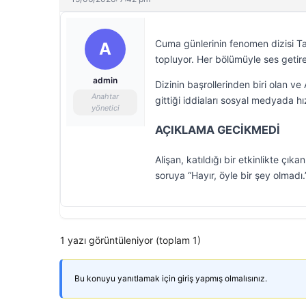
Cuma günlerinin fenomen dizisi 
A
topluyor. Her bölümüyle ses geti
admin
Dizinin başrollerinden biri olan ve 
Anahtar
gittiği iddiaları sosyal medyada hız
yönetici
AÇIKLAMA GECİKMEDİ
Alişan, katıldığı bir etkinlikte çık
soruya “Hayır, öyle bir şey olmadı
1 yazı görüntüleniyor (toplam 1)
Bu konuyu yanıtlamak için giriş yapmış olmalısınız.