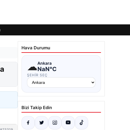
ı
Hava Durumu
☁
Ankara
da
NaN°C
ŞEHIR SEÇ
Bizi Takip Edin
#23319