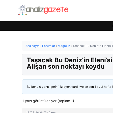
Ana sayfa
›
Forumlar
›
Magazin
›
Taşacak Bu Deniz’in Eleni’si i
Taşacak Bu Deniz’in Eleni’si i
Alişan son noktayı koydu
Bu konu 0 yanıt içerir, 1 izleyen vardır ve en son
1 ay 3 hafta
1 yazı görüntüleniyor (toplam 1)
15/06/2026: 7:42 pm