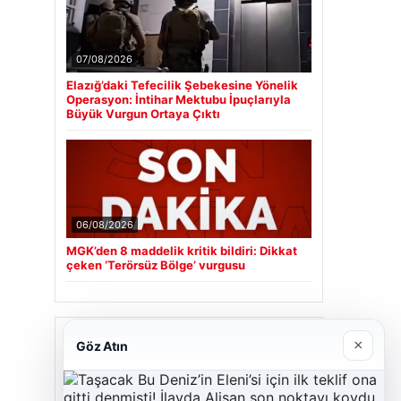
07/08/2026
Elazığ’daki Tefecilik Şebekesine Yönelik
Operasyon: İntihar Mektubu İpuçlarıyla
Büyük Vurgun Ortaya Çıktı
06/08/2026
MGK’den 8 maddelik kritik bildiri: Dikkat
çeken ‘Terörsüz Bölge’ vurgusu
Son Eklenen Firmalar
×
Göz Atın
Cengiz Sigorta
23/06/2026