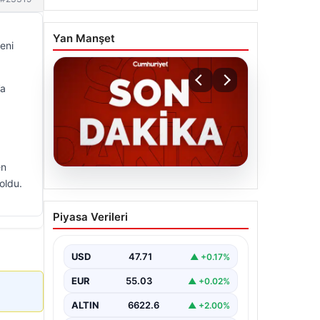
Yan Manşet
eni
’a
en
oldu.
06.08.2026
MGK’den 8 maddelik kritik
Piyasa Verileri
bildiri: Dikkat çeken
‘Terörsüz Bölge’ vurgusu
USD
47.71
▲ +0.17%
EUR
55.03
▲ +0.02%
ALTIN
6622.6
▲ +2.00%