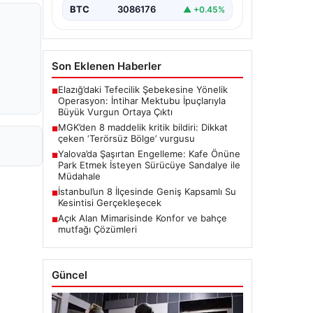
BTC
3086176
▲ +0.45%
Son Eklenen Haberler
Elazığ’daki Tefecilik Şebekesine Yönelik
■
Operasyon: İntihar Mektubu İpuçlarıyla
Büyük Vurgun Ortaya Çıktı
MGK’den 8 maddelik kritik bildiri: Dikkat
■
çeken ‘Terörsüz Bölge’ vurgusu
Yalova’da Şaşırtan Engelleme: Kafe Önüne
■
Park Etmek İsteyen Sürücüye Sandalye ile
Müdahale
İstanbul’un 8 İlçesinde Geniş Kapsamlı Su
■
Kesintisi Gerçekleşecek
Açık Alan Mimarisinde Konfor ve bahçe
■
mutfağı Çözümleri
Güncel