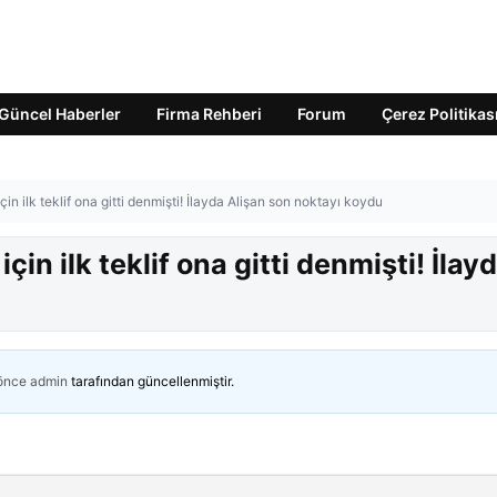
Güncel Haberler
Firma Rehberi
Forum
Çerez Politikas
çin ilk teklif ona gitti denmişti! İlayda Alişan son noktayı koydu
çin ilk teklif ona gitti denmişti! İlay
 önce
admin
tarafından güncellenmiştir.