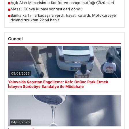
Açık Alan Mimarisinde Konfor ve bahçe mutfağı Çözümleri
■
Messi, Dünya Kupası sonrası geri döndü
■
Banka kartını arkadaşına verdi, hayatı karardı. Motokuryeye
■
dolandırıcılıktan 22 yıl hapis
Güncel
05/08/2026
Yalova’da Şaşırtan Engelleme: Kafe Önüne Park Etmek
İsteyen Sürücüye Sandalye ile Müdahale
04/08/2026