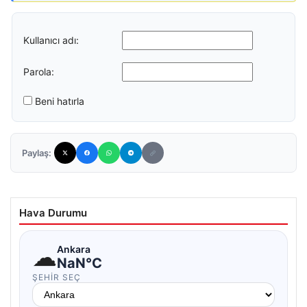
Kullanıcı adı:
Parola:
Beni hatırla
Paylaş:
Hava Durumu
☁
Ankara
NaN°C
ŞEHIR SEÇ