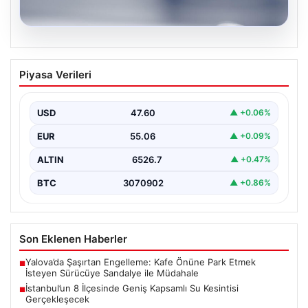
04.08.2026
İstanbul’un 8 İlçesinde Geniş Kapsamlı
Piyasa Verileri
Su Kesintisi Gerçekleşecek
İstanbul Su ve Kanalizasyon İdaresi (İSKİ), 5 Ağustos'ta
önemli altyapı yenileme çalışmaları kapsamında şehrin…
USD
47.60
▲ +0.06%
EUR
55.06
▲ +0.09%
ALTIN
6526.7
▲ +0.47%
BTC
3070902
▲ +0.86%
Son Eklenen Haberler
Yalova’da Şaşırtan Engelleme: Kafe Önüne Park Etmek
■
İsteyen Sürücüye Sandalye ile Müdahale
İstanbul’un 8 İlçesinde Geniş Kapsamlı Su Kesintisi
■
Gerçekleşecek