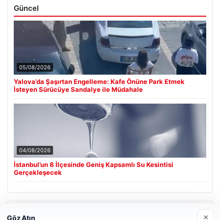
Güncel
05/08/2026
Yalova’da Şaşırtan Engelleme: Kafe Önüne Park Etmek
İsteyen Sürücüye Sandalye ile Müdahale
04/08/2026
İstanbul’un 8 İlçesinde Geniş Kapsamlı Su Kesintisi
Gerçekleşecek
Son Eklenen Firmalar
×
Göz Atın