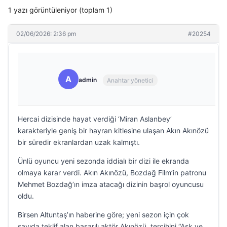
1 yazı görüntüleniyor (toplam 1)
02/06/2026: 2:36 pm
#20254
A
admin
Anahtar yönetici
Hercai dizisinde hayat verdiği ‘Miran Aslanbey’
karakteriyle geniş bir hayran kitlesine ulaşan Akın Akınözü
bir süredir ekranlardan uzak kalmıştı.
Ünlü oyuncu yeni sezonda iddialı bir dizi ile ekranda
olmaya karar verdi. Akın Akınözü, Bozdağ Film’in patronu
Mehmet Bozdağ’ın imza atacağı dizinin başrol oyuncusu
oldu.
Birsen Altuntaş’ın haberine göre; yeni sezon için çok
sayıda teklif alan başarılı aktör Akınözü, tercihini “Aşk ve