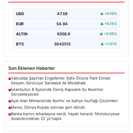
İstanbul Su ve Kanalizasyon İdaresi (İSKİ), 5 Ağustos'ta
önemli altyapı yenileme çalışmaları kapsamında şehrin…
USD
47.58
▲ +0.10%
EUR
54.94
▲ +0.15%
ALTIN
6358.9
▲ +2.05%
BTC
3045515
▲ +1.01%
Son Eklenen Haberler
Yalova’da Şaşırtan Engelleme: Kafe Önüne Park Etmek
■
İsteyen Sürücüye Sandalye ile Müdahale
İstanbul’un 8 İlçesinde Geniş Kapsamlı Su Kesintisi
■
Gerçekleşecek
Açık Alan Mimarisinde Konfor ve bahçe mutfağı Çözümleri
■
Messi, Dünya Kupası sonrası geri döndü
■
Banka kartını arkadaşına verdi, hayatı karardı. Motokuryeye
■
dolandırıcılıktan 22 yıl hapis