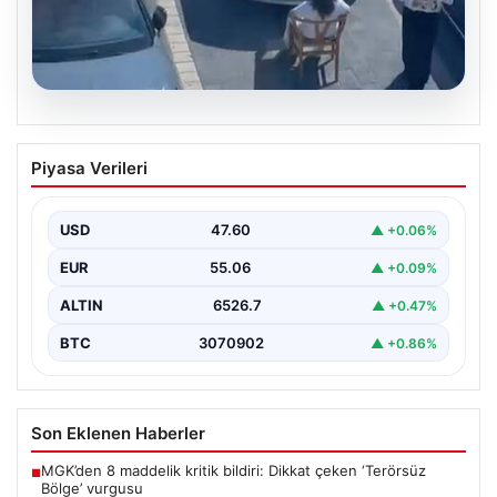
05.08.2026
Yalova’da Şaşırtan Engelleme: Kafe
Piyasa Verileri
Önüne Park Etmek İsteyen Sürücüye
Sandalye ile Müdahale
USD
47.60
▲ +0.06%
Yalova'da yaşanan sıra dışı bir olay, gündeme damgasını
vurdu. Adnan Menderes Mahallesi Ufuk Sokak'ta…
EUR
55.06
▲ +0.09%
ALTIN
6526.7
▲ +0.47%
BTC
3070902
▲ +0.86%
Son Eklenen Haberler
MGK’den 8 maddelik kritik bildiri: Dikkat çeken ‘Terörsüz
■
Bölge’ vurgusu