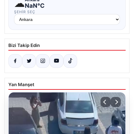
☁
NaN°C
ŞEHIR SEÇ
Bizi Takip Edin
Yan Manşet