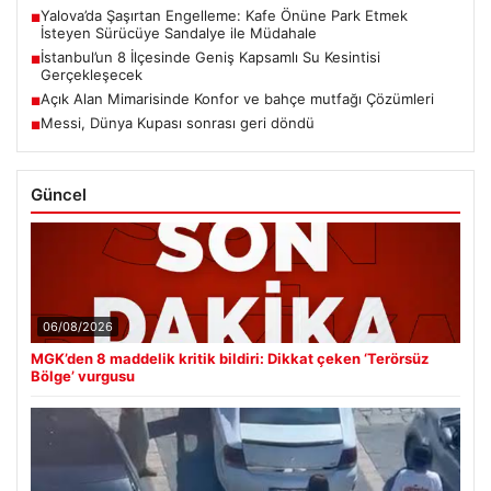
Yalova’da Şaşırtan Engelleme: Kafe Önüne Park Etmek
■
İsteyen Sürücüye Sandalye ile Müdahale
İstanbul’un 8 İlçesinde Geniş Kapsamlı Su Kesintisi
■
Gerçekleşecek
Açık Alan Mimarisinde Konfor ve bahçe mutfağı Çözümleri
■
Messi, Dünya Kupası sonrası geri döndü
■
Güncel
06/08/2026
MGK’den 8 maddelik kritik bildiri: Dikkat çeken ‘Terörsüz
Bölge’ vurgusu