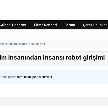
Güncel Haberler
Firma Rehberi
Forum
Çerez Politikas
m insanından insansı robot girişimi
im insanından insansı robot girişimi
n önce
admin
tarafından güncellenmiştir.