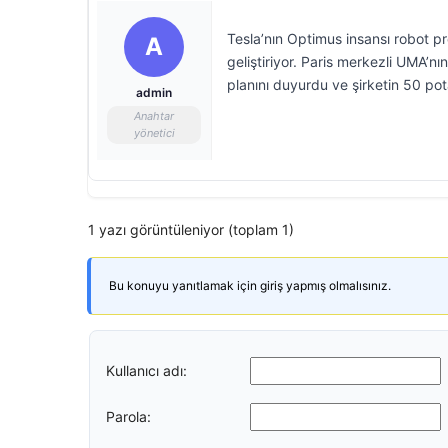
Tesla’nın Optimus insansı robot p
A
geliştiriyor. Paris merkezli UMA’n
planını duyurdu ve şirketin 50 po
admin
Anahtar
yönetici
1 yazı görüntüleniyor (toplam 1)
Bu konuyu yanıtlamak için giriş yapmış olmalısınız.
Kullanıcı adı:
Parola: