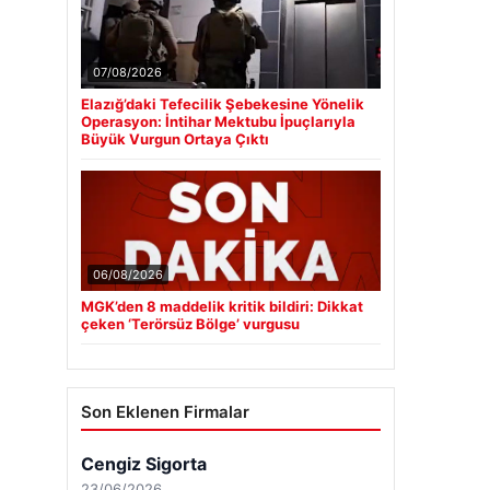
07/08/2026
Elazığ’daki Tefecilik Şebekesine Yönelik
Operasyon: İntihar Mektubu İpuçlarıyla
Büyük Vurgun Ortaya Çıktı
06/08/2026
MGK’den 8 maddelik kritik bildiri: Dikkat
çeken ‘Terörsüz Bölge’ vurgusu
Son Eklenen Firmalar
Cengiz Sigorta
23/06/2026