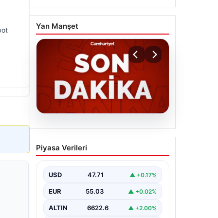
Yan Manşet
bot
06.08.2026
MGK’den 8 maddelik kritik
Piyasa Verileri
bildiri: Dikkat çeken
‘Terörsüz Bölge’ vurgusu
USD
47.71
▲ +0.17%
EUR
55.03
▲ +0.02%
ALTIN
6622.6
▲ +2.00%