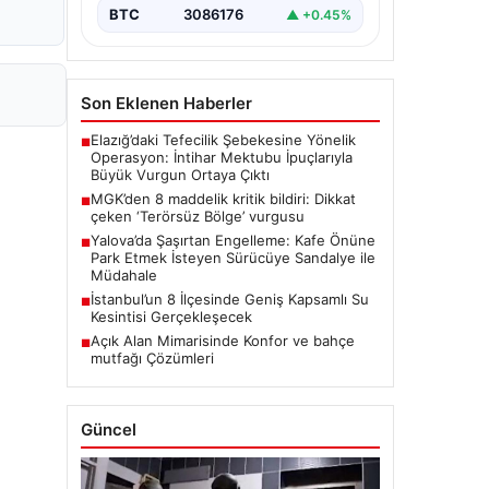
BTC
3086176
▲ +0.45%
Son Eklenen Haberler
Elazığ’daki Tefecilik Şebekesine Yönelik
■
Operasyon: İntihar Mektubu İpuçlarıyla
Büyük Vurgun Ortaya Çıktı
MGK’den 8 maddelik kritik bildiri: Dikkat
■
çeken ‘Terörsüz Bölge’ vurgusu
Yalova’da Şaşırtan Engelleme: Kafe Önüne
■
Park Etmek İsteyen Sürücüye Sandalye ile
Müdahale
İstanbul’un 8 İlçesinde Geniş Kapsamlı Su
■
Kesintisi Gerçekleşecek
Açık Alan Mimarisinde Konfor ve bahçe
■
mutfağı Çözümleri
Güncel