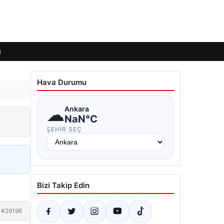
ı
Hava Durumu
☁
Ankara
NaN°C
ŞEHIR SEÇ
Bizi Takip Edin
#29196