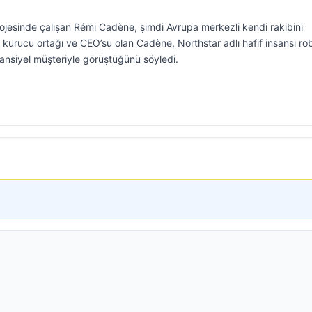
rojesinde çalışan Rémi Cadène, şimdi Avrupa merkezli kendi rakibini
ın kurucu ortağı ve CEO’su olan Cadène, Northstar adlı hafif insansı ro
tansiyel müşteriyle görüştüğünü söyledi.