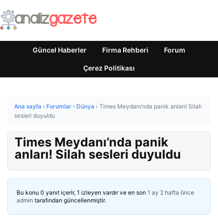
Güncel Haberler
Firma Rehberi
Forum
Çerez Politikası
Ana sayfa
›
Forumlar
›
Dünya
›
Times Meydanı’nda panik anları! Silah
sesleri duyuldu
Times Meydanı’nda panik
anları! Silah sesleri duyuldu
Bu konu 0 yanıt içerir, 1 izleyen vardır ve en son
1 ay 2 hafta önce
admin
tarafından güncellenmiştir.