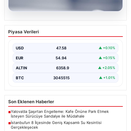
04.08.2026
İstanbul’un 8 İlçesinde Geniş Kapsamlı
Piyasa Verileri
Su Kesintisi Gerçekleşecek
İstanbul Su ve Kanalizasyon İdaresi (İSKİ), 5 Ağustos'ta
önemli altyapı yenileme çalışmaları kapsamında şehrin…
USD
47.58
▲ +0.10%
EUR
54.94
▲ +0.15%
ALTIN
6358.9
▲ +2.05%
BTC
3045515
▲ +1.01%
Son Eklenen Haberler
Yalova’da Şaşırtan Engelleme: Kafe Önüne Park Etmek
■
İsteyen Sürücüye Sandalye ile Müdahale
İstanbul’un 8 İlçesinde Geniş Kapsamlı Su Kesintisi
■
Gerçekleşecek