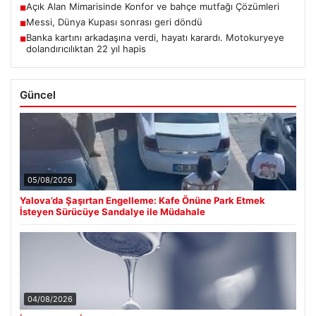
Açık Alan Mimarisinde Konfor ve bahçe mutfağı Çözümleri
■
Messi, Dünya Kupası sonrası geri döndü
■
Banka kartını arkadaşına verdi, hayatı karardı. Motokuryeye
■
dolandırıcılıktan 22 yıl hapis
Güncel
05/08/2026
Yalova’da Şaşırtan Engelleme: Kafe Önüne Park Etmek
İsteyen Sürücüye Sandalye ile Müdahale
04/08/2026