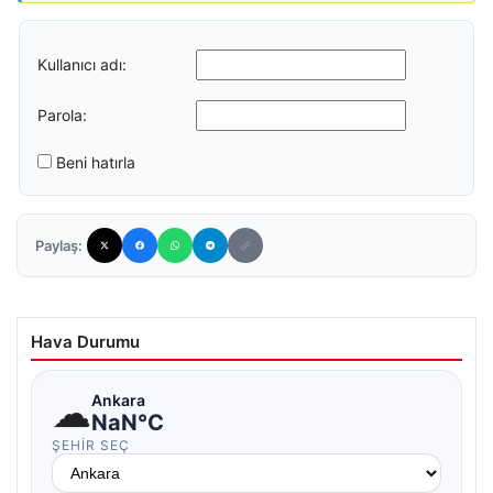
Kullanıcı adı:
Parola:
Beni hatırla
Paylaş:
Hava Durumu
☁
Ankara
NaN°C
ŞEHIR SEÇ