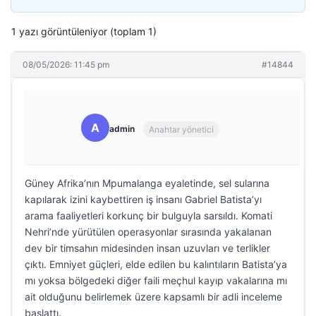
1 yazı görüntüleniyor (toplam 1)
08/05/2026: 11:45 pm
#14844
A
admin
Anahtar yönetici
Güney Afrika’nın Mpumalanga eyaletinde, sel sularına
kapılarak izini kaybettiren iş insanı Gabriel Batista’yı
arama faaliyetleri korkunç bir bulguyla sarsıldı. Komati
Nehri’nde yürütülen operasyonlar sırasında yakalanan
dev bir timsahın midesinden insan uzuvları ve terlikler
çıktı. Emniyet güçleri, elde edilen bu kalıntıların Batista’ya
mı yoksa bölgedeki diğer faili meçhul kayıp vakalarına mı
ait olduğunu belirlemek üzere kapsamlı bir adli inceleme
başlattı.