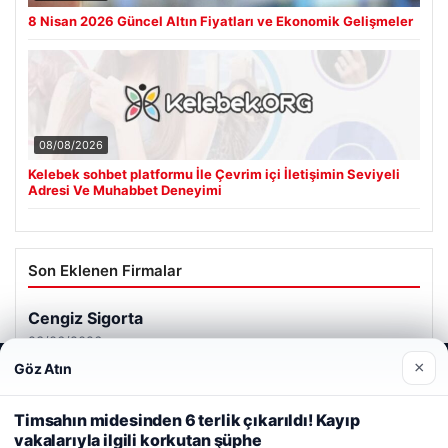
8 Nisan 2026 Güncel Altın Fiyatları ve Ekonomik Gelişmeler
08/08/2026
Kelebek sohbet platformu İle Çevrim içi İletişimin Seviyeli
Adresi Ve Muhabbet Deneyimi
Son Eklenen Firmalar
Cengiz Sigorta
23/06/2026
×
Göz Atın
Web sitemizi nasıl kullandığınızı daha iyi anlayabilmek,
deneyiminizi kişiselleştirmek ve geliştirmek amacıyla çerezler
kullanıyoruz.
Çerez Politikamız
Timsahın midesinden 6 terlik çıkarıldı! Kayıp
vakalarıyla ilgili korkutan şüphe
Reddet
Kabul Et