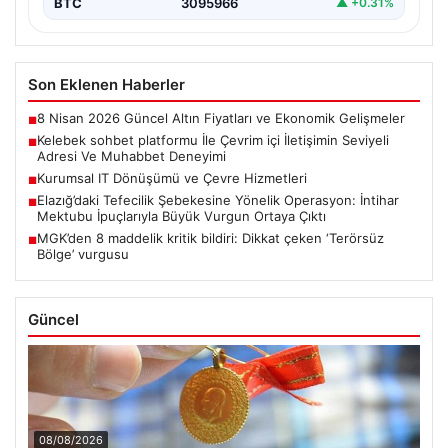
BTC
3095966
▲ +0.31%
Son Eklenen Haberler
8 Nisan 2026 Güncel Altın Fiyatları ve Ekonomik Gelişmeler
■
Kelebek sohbet platformu İle Çevrim içi İletişimin Seviyeli
■
Adresi Ve Muhabbet Deneyimi
Kurumsal IT Dönüşümü ve Çevre Hizmetleri
■
Elazığ’daki Tefecilik Şebekesine Yönelik Operasyon: İntihar
■
Mektubu İpuçlarıyla Büyük Vurgun Ortaya Çıktı
MGK’den 8 maddelik kritik bildiri: Dikkat çeken ‘Terörsüz
■
Bölge’ vurgusu
Güncel
08/08/2026