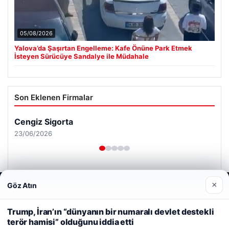
05/08/2026
Yalova’da Şaşırtan Engelleme: Kafe Önüne Park Etmek
İsteyen Sürücüye Sandalye ile Müdahale
Son Eklenen Firmalar
Cengiz Sigorta
23/06/2026
×
Göz Atın
Web sitemizi nasıl kullandığınızı daha iyi anlayabilmek,
deneyiminizi kişiselleştirmek ve geliştirmek amacıyla çerezler
kullanıyoruz.
Çerez Politikamız
Trump, İran’ın “dünyanın bir numaralı devlet destekli
© 2026 Analiz Gazete – Güncel Haberler
terör hamisi” olduğunu iddia etti
Reddet
Kabul Et