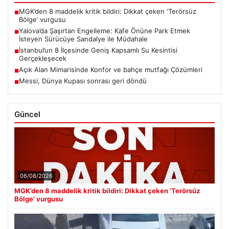
MGK’den 8 maddelik kritik bildiri: Dikkat çeken ‘Terörsüz
■
Bölge’ vurgusu
Yalova’da Şaşırtan Engelleme: Kafe Önüne Park Etmek
■
İsteyen Sürücüye Sandalye ile Müdahale
İstanbul’un 8 İlçesinde Geniş Kapsamlı Su Kesintisi
■
Gerçekleşecek
Açık Alan Mimarisinde Konfor ve bahçe mutfağı Çözümleri
■
Messi, Dünya Kupası sonrası geri döndü
■
Güncel
06/08/2026
MGK’den 8 maddelik kritik bildiri: Dikkat çeken ‘Terörsüz
Bölge’ vurgusu