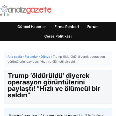
Güncel Haberler
Firma Rehberi
Forum
Çerez Politikası
Ana sayfa
›
Forumlar
›
Dünya
›
Trump ‘öldürüldü’ diyerek operasyon
görüntülerini paylaştı! “Hızlı ve ölümcül bir saldırı”
Trump ‘öldürüldü’ diyerek
operasyon görüntülerini
paylaştı! “Hızlı ve ölümcül bir
saldırı”
Bu konu 0 yanıt içerir, 1 izleyen vardır ve en son
1 ay 3 hafta önce