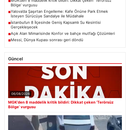
MGK’den 8 maddelik kritik bildiri: Dikkat çeken ‘Terörsüz
■
Bölge’ vurgusu
Yalova’da Şaşırtan Engelleme: Kafe Önüne Park Etmek
■
İsteyen Sürücüye Sandalye ile Müdahale
İstanbul’un 8 İlçesinde Geniş Kapsamlı Su Kesintisi
■
Gerçekleşecek
Açık Alan Mimarisinde Konfor ve bahçe mutfağı Çözümleri
■
Messi, Dünya Kupası sonrası geri döndü
■
Güncel
06/08/2026
MGK’den 8 maddelik kritik bildiri: Dikkat çeken ‘Terörsüz
Bölge’ vurgusu