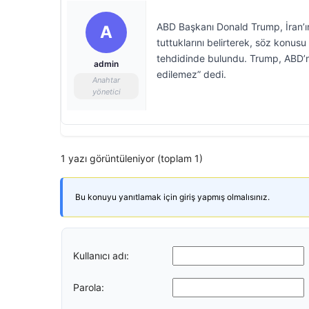
ABD Başkanı Donald Trump, İran’ın
A
tuttuklarını belirterek, söz konus
tehdidinde bulundu. Trump, ABD’nin
admin
edilemez” dedi.
Anahtar
yönetici
1 yazı görüntüleniyor (toplam 1)
Bu konuyu yanıtlamak için giriş yapmış olmalısınız.
Kullanıcı adı:
Parola: