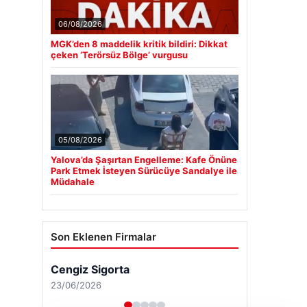
06/08/2026
MGK’den 8 maddelik kritik bildiri: Dikkat
çeken ‘Terörsüz Bölge’ vurgusu
05/08/2026
Yalova’da Şaşırtan Engelleme: Kafe Önüne
Park Etmek İsteyen Sürücüye Sandalye ile
Müdahale
Son Eklenen Firmalar
Cengiz Sigorta
23/06/2026