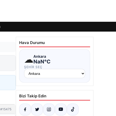
ı
Hava Durumu
☁
Ankara
NaN°C
ŞEHIR SEÇ
Bizi Takip Edin
#15475