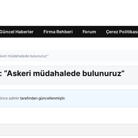
Güncel Haberler
Firma Rehberi
Forum
Çerez Politikas
“Askeri müdahalede bulunuruz”
t: “Askeri müdahalede bulunuruz”
 önce
admin
tarafından güncellenmiştir.