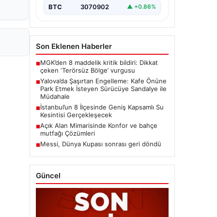
BTC
3070902
▲ +0.86%
Son Eklenen Haberler
MGK’den 8 maddelik kritik bildiri: Dikkat
■
çeken ‘Terörsüz Bölge’ vurgusu
Yalova’da Şaşırtan Engelleme: Kafe Önüne
■
Park Etmek İsteyen Sürücüye Sandalye ile
Müdahale
İstanbul’un 8 İlçesinde Geniş Kapsamlı Su
■
Kesintisi Gerçekleşecek
Açık Alan Mimarisinde Konfor ve bahçe
■
mutfağı Çözümleri
Messi, Dünya Kupası sonrası geri döndü
■
Güncel