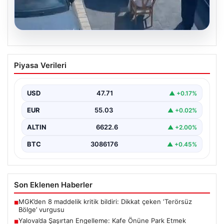
05.08.2026
Yalova’da Şaşırtan Engelleme: Kafe
Piyasa Verileri
Önüne Park Etmek İsteyen Sürücüye
Sandalye ile Müdahale
USD
47.71
▲ +0.17%
Yalova'da yaşanan sıra dışı bir olay, gündeme damgasını
vurdu. Adnan Menderes Mahallesi Ufuk Sokak'ta…
EUR
55.03
▲ +0.02%
ALTIN
6622.6
▲ +2.00%
BTC
3086176
▲ +0.45%
Son Eklenen Haberler
MGK’den 8 maddelik kritik bildiri: Dikkat çeken ‘Terörsüz
■
Bölge’ vurgusu
Yalova’da Şaşırtan Engelleme: Kafe Önüne Park Etmek
■