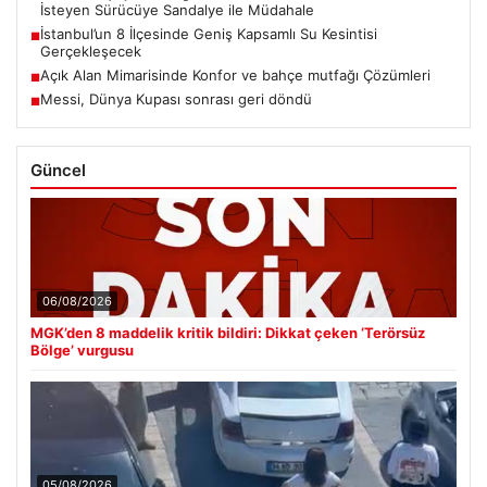
İsteyen Sürücüye Sandalye ile Müdahale
İstanbul’un 8 İlçesinde Geniş Kapsamlı Su Kesintisi
■
Gerçekleşecek
Açık Alan Mimarisinde Konfor ve bahçe mutfağı Çözümleri
■
Messi, Dünya Kupası sonrası geri döndü
■
Güncel
06/08/2026
MGK’den 8 maddelik kritik bildiri: Dikkat çeken ‘Terörsüz
Bölge’ vurgusu
05/08/2026