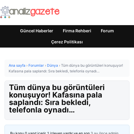
Güncel Haberler
Firma Rehberi
Forum
Çerez Politikası
Ana sayfa
›
Forumlar
›
Dünya
›
Tüm dünya bu görüntüleri konuşuyor!
Kafasına pala saplandı: Sıra bekledi, telefonla oynadı…
Tüm dünya bu görüntüleri
konuşuyor! Kafasına pala
saplandı: Sıra bekledi,
telefonla oynadı…
Bu konu 0 yanıt içerir, 1 izleyen vardır ve en son
3 ay önce
admin