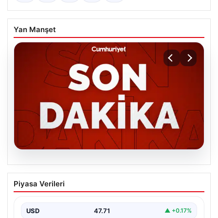
Yan Manşet
06.08.2026
MGK’den 8 maddelik kritik bildiri: Dikkat
Piyasa Verileri
çeken ‘Terörsüz Bölge’ vurgusu
USD
47.71
▲ +0.17%