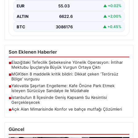
EUR
55.03
▲ +0.02%
ALTIN
6622.6
▲ +2.00%
BTC
3086176
▲ +0.45%
Son Eklenen Haberler
Elazığ’daki Tefecilik Şebekesine Yönelik Operasyon: İntihar
■
Mektubu İpuçlarıyla Büyük Vurgun Ortaya Çıktı
MGK’den 8 maddelik kritik bildiri: Dikkat çeken ‘Terörsüz
■
Bölge’ vurgusu
Yalova’da Şaşırtan Engelleme: Kafe Önüne Park Etmek
■
İsteyen Sürücüye Sandalye ile Müdahale
İstanbul’un 8 İlçesinde Geniş Kapsamlı Su Kesintisi
■
Gerçekleşecek
Açık Alan Mimarisinde Konfor ve bahçe mutfağı Çözümleri
■
Güncel