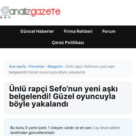
Güncel Haberler
Firma Rehberi
Forum
Çerez Politikası
Ana sayfa
›
Forumlar
›
Magazin
›
Ünlü rapçi Sefo’nun yeni aşkı
belgelendi! Güzel oyuncuyla böyle yakalandı
Ünlü rapçi Sefo’nun yeni aşkı
belgelendi! Güzel oyuncuyla
böyle yakalandı
Bu konu 0 yanıt içerir, 1 izleyen vardır ve en son
2 ay önce
admin
tarafından güncellenmiştir.