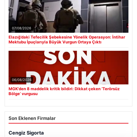
07/08/2026
Elazığ’daki Tefecilik Şebekesine Yönelik Operasyon: İntihar
Mektubu İpuçlarıyla Büyük Vurgun Ortaya Çıktı
06/08/2026
MGK’den 8 maddelik kritik bildiri: Dikkat çeken ‘Terörsüz
Bölge’ vurgusu
Son Eklenen Firmalar
Cengiz Sigorta