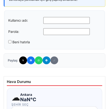
Kullanıcı adı:
Parola:
Beni hatırla
Paylaş:
Hava Durumu
☁
Ankara
NaN°C
ŞEHIR SEÇ