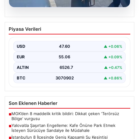
05.08.2026
Yalova’da Şaşırtan Engelleme: Kafe
Piyasa Verileri
Önüne Park Etmek İsteyen Sürücüye
Sandalye ile Müdahale
USD
47.60
▲ +0.06%
Yalova'da yaşanan sıra dışı bir olay, gündeme damgasını
vurdu. Adnan Menderes Mahallesi Ufuk Sokak'ta…
EUR
55.06
▲ +0.09%
ALTIN
6526.7
▲ +0.47%
BTC
3070902
▲ +0.86%
Son Eklenen Haberler
MGK’den 8 maddelik kritik bildiri: Dikkat çeken ‘Terörsüz
■
Bölge’ vurgusu
Yalova’da Şaşırtan Engelleme: Kafe Önüne Park Etmek
■
İsteyen Sürücüye Sandalye ile Müdahale
İstanbul’un 8 İlçesinde Geniş Kapsamlı Su Kesintisi
■