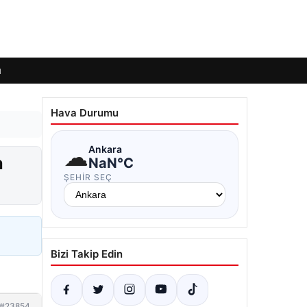
ı
Hava Durumu
☁
Ankara
a
NaN°C
ŞEHIR SEÇ
Bizi Takip Edin
#23854