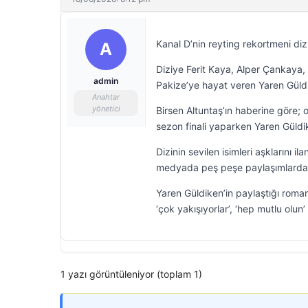
Kanal D’nin reyting rekortmeni diz
A
Diziye Ferit Kaya, Alper Çankaya
admin
Pakize’ye hayat veren Yaren Güld
Anahtar
yönetici
Birsen Altuntaş’ın haberine göre;
sezon finali yaparken Yaren Güldik
Dizinin sevilen isimleri aşklarını i
medyada peş peşe paylaşımlarda 
Yaren Güldiken’in paylaştığı roman
‘çok yakışıyorlar’, ‘hep mutlu olun’
1 yazı görüntüleniyor (toplam 1)