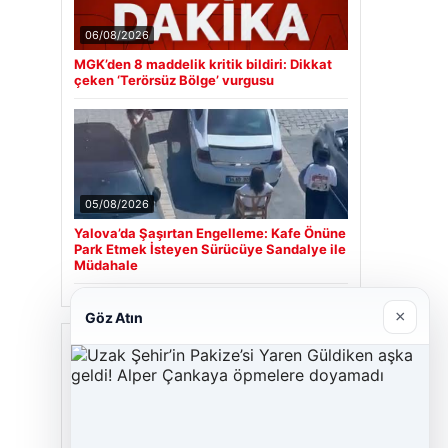
06/08/2026
MGK’den 8 maddelik kritik bildiri: Dikkat
çeken ‘Terörsüz Bölge’ vurgusu
05/08/2026
Yalova’da Şaşırtan Engelleme: Kafe Önüne
Park Etmek İsteyen Sürücüye Sandalye ile
Müdahale
×
Göz Atın
Son Eklenen Firmalar
Cengiz Sigorta
23/06/2026