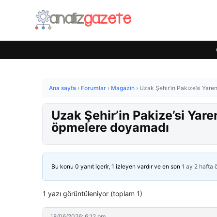
Ana sayfa
›
Forumlar
›
Magazin
›
Uzak Şehir’in Pakize’si Yar
Uzak Şehir’in Pakize’si Yar
öpmelere doyamadı
Bu konu 0 yanıt içerir, 1 izleyen vardır ve en son
1 ay 2 hafta
1 yazı görüntüleniyor (toplam 1)
18/06/2026: 6:12 pm