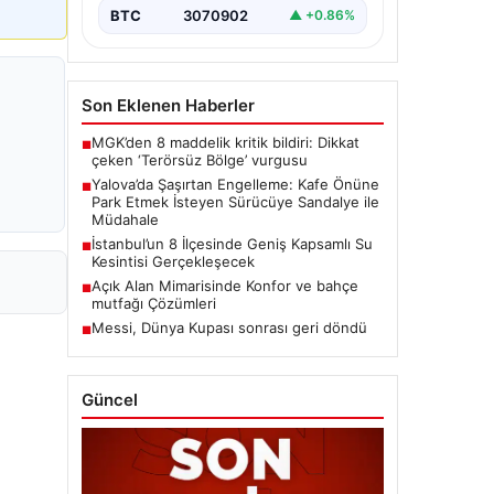
BTC
3070902
▲ +0.86%
Son Eklenen Haberler
MGK’den 8 maddelik kritik bildiri: Dikkat
■
çeken ‘Terörsüz Bölge’ vurgusu
Yalova’da Şaşırtan Engelleme: Kafe Önüne
■
Park Etmek İsteyen Sürücüye Sandalye ile
Müdahale
İstanbul’un 8 İlçesinde Geniş Kapsamlı Su
■
Kesintisi Gerçekleşecek
Açık Alan Mimarisinde Konfor ve bahçe
■
mutfağı Çözümleri
Messi, Dünya Kupası sonrası geri döndü
■
Güncel