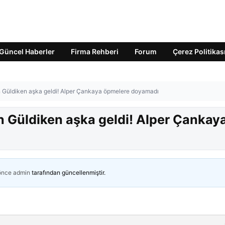
Güncel Haberler
Firma Rehberi
Forum
Çerez Politikas
en Güldiken aşka geldi! Alper Çankaya öpmelere doyamadı
en Güldiken aşka geldi! Alper Çankay
 önce
admin
tarafından güncellenmiştir.