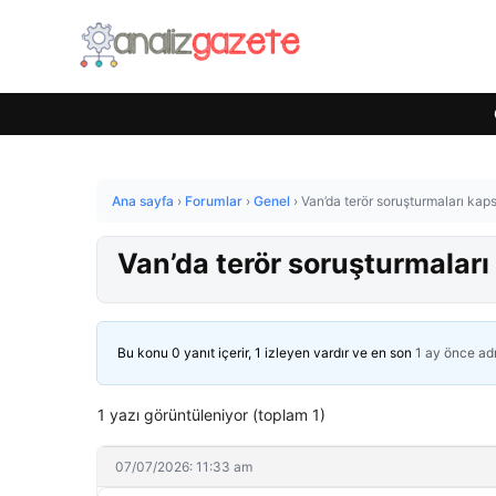
Ana sayfa
›
Forumlar
›
Genel
›
Van’da terör soruşturmaları kap
Van’da terör soruşturmaları
Bu konu 0 yanıt içerir, 1 izleyen vardır ve en son
1 ay önce
ad
1 yazı görüntüleniyor (toplam 1)
07/07/2026: 11:33 am