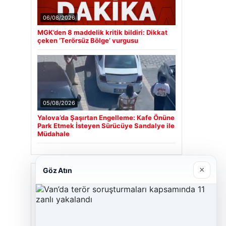
06/08/2026
MGK’den 8 maddelik kritik bildiri: Dikkat
çeken ‘Terörsüz Bölge’ vurgusu
05/08/2026
Yalova’da Şaşırtan Engelleme: Kafe Önüne
Park Etmek İsteyen Sürücüye Sandalye ile
Müdahale
×
Göz Atın
Son Eklenen Firmalar
Cengiz Sigorta
23/06/2026