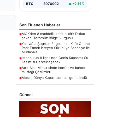
BTC
3070902
▲ +0.86%
Son Eklenen Haberler
MGK’den 8 maddelik kritik bildiri: Dikkat
■
çeken ‘Terörsüz Bölge’ vurgusu
Yalova’da Şaşırtan Engelleme: Kafe Önüne
■
Park Etmek İsteyen Sürücüye Sandalye ile
Müdahale
İstanbul’un 8 İlçesinde Geniş Kapsamlı Su
■
Kesintisi Gerçekleşecek
Açık Alan Mimarisinde Konfor ve bahçe
■
mutfağı Çözümleri
Messi, Dünya Kupası sonrası geri döndü
■
Güncel