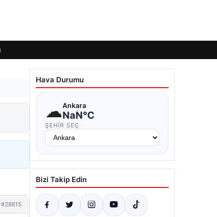
ı
Hava Durumu
☁
Ankara
NaN°C
ŞEHIR SEÇ
Bizi Takip Edin
#28615