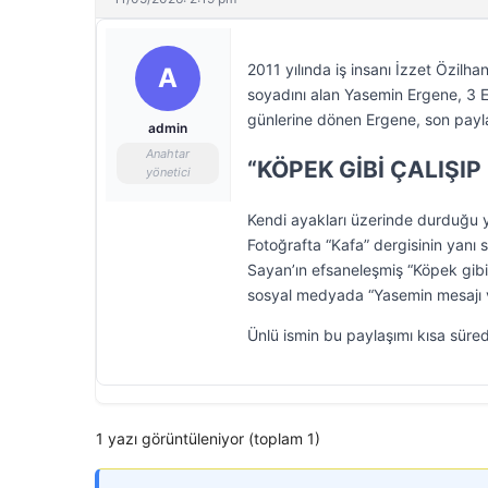
2011 yılında iş insanı İzzet Özilh
A
soyadını alan Yasemin Ergene, 3 E
günlerine dönen Ergene, son paylaş
admin
Anahtar
“KÖPEK GİBİ ÇALIŞIP
yönetici
Kendi ayakları üzerinde durduğu ye
Fotoğrafta “Kafa” dergisinin yanı 
Sayan’ın efsaneleşmiş “Köpek gibi 
sosyal medyada “Yasemin mesajı v
Ünlü ismin bu paylaşımı kısa süred
1 yazı görüntüleniyor (toplam 1)