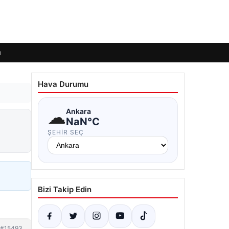
ı
Hava Durumu
☁
Ankara
NaN°C
ŞEHIR SEÇ
Bizi Takip Edin
#15493