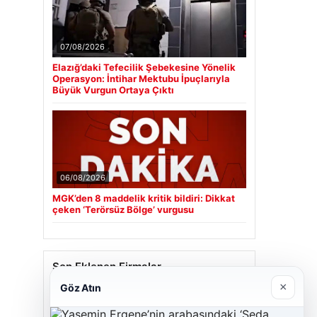
07/08/2026
Elazığ’daki Tefecilik Şebekesine Yönelik
Operasyon: İntihar Mektubu İpuçlarıyla
Büyük Vurgun Ortaya Çıktı
06/08/2026
MGK’den 8 maddelik kritik bildiri: Dikkat
çeken ‘Terörsüz Bölge’ vurgusu
Son Eklenen Firmalar
×
Göz Atın
Cengiz Sigorta
23/06/2026