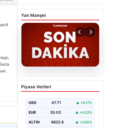
Yan Manşet
aktif
laştı.
 Seda
uar,
06.08.2026
MGK’den 8 maddelik kritik
Piyasa Verileri
bildiri: Dikkat çeken
‘Terörsüz Bölge’ vurgusu
USD
47.71
▲ +0.17%
EUR
55.03
▲ +0.02%
ALTIN
6622.6
▲ +2.00%