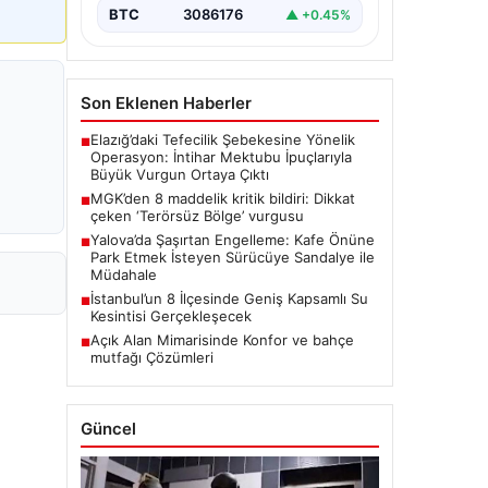
BTC
3086176
▲ +0.45%
Son Eklenen Haberler
Elazığ’daki Tefecilik Şebekesine Yönelik
■
Operasyon: İntihar Mektubu İpuçlarıyla
Büyük Vurgun Ortaya Çıktı
MGK’den 8 maddelik kritik bildiri: Dikkat
■
çeken ‘Terörsüz Bölge’ vurgusu
Yalova’da Şaşırtan Engelleme: Kafe Önüne
■
Park Etmek İsteyen Sürücüye Sandalye ile
Müdahale
İstanbul’un 8 İlçesinde Geniş Kapsamlı Su
■
Kesintisi Gerçekleşecek
Açık Alan Mimarisinde Konfor ve bahçe
■
mutfağı Çözümleri
Güncel