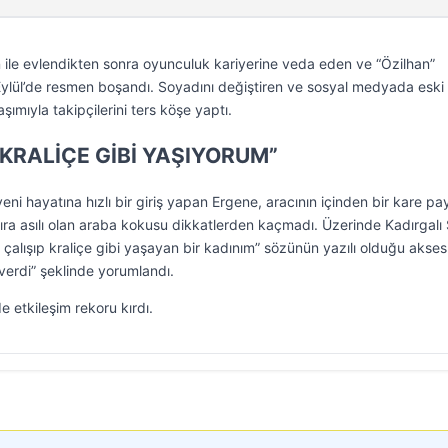
an ile evlendikten sonra oyunculuk kariyerine veda eden ve “Özilhan”
ylül’de resmen boşandı. Soyadını değiştiren ve sosyal medyada eski 
ımıyla takipçilerini ters köşe yaptı.
 KRALİÇE GİBİ YAŞIYORUM”
ni hayatına hızlı bir giriş yapan Ergene, aracının içinden bir kare pay
sıra asılı olan araba kokusu dikkatlerden kaçmadı. Üzerinde Kadırgalı
çalışıp kraliçe gibi yaşayan bir kadınım” sözünün yazılı olduğu akses
erdi” şeklinde yorumlandı.
e etkileşim rekoru kırdı.